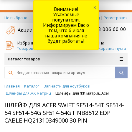
×
Внимание!
Уважаемые
Не выбрано
Вход
|
Регистрация
покупатели,
Информируем Вас о
+7 778 006 60 00
Акции
том, что 6 июля
наша компания не
будет работать!
Избранное
Корзина
Товаров (
0
)
Ваша корзина пуста
Каталог товаров
Главная
Каталог
Запчасти для ноутбуков
Шлейфы для ЖК матриц
Шлейфы для ЖК матриц Acer
ШЛЕЙФ ДЛЯ ACER SWIFT SF514-54T SF514-
54 SF514-54G SF514-54GT NB8512 EDP
CABLE HQ21310349000 30 PIN