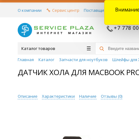
Внимание
О компании
Сервис центр
Поставщикам
Договора
+7 778 00
Каталог товаров
Главная
Каталог
Запчасти для ноутбуков
Шлейфы для 
ДАТЧИК ХОЛА ДЛЯ MACBOOK PRO 
Описание
Характеристики
Наличие
Отзывы (
0
)