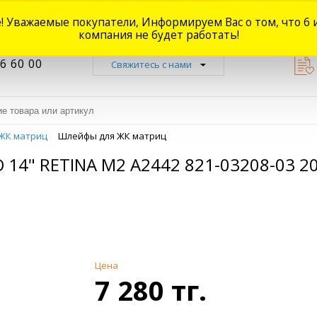
! Уважаемые покупатели, Информируем Вас о том, что 6 
Новости
Акции
Доставка
Оплата
Наши магазины
Форум
О
компания не будет работать!
6 60 00
Свяжитесь с нами
ЖК матриц
Шлейфы для ЖК матриц
14" RETINA M2 A2442 821-03208-03 
Цена
7 280 тг.