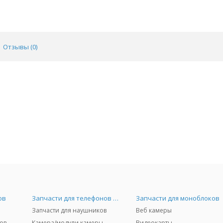
Отзывы (
0
)
ов
Запчасти для телефонов и Airpods
Запчасти для моноблоков
Запчасти для наушников
Веб камеры
ов
Камера/модули камеры
Видеокарты