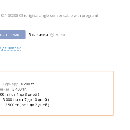
21-03208-03 (original angle sensor cable with program)
ь в 1 клик
В наличии
мало
е дешевле?
s (Курьер):
6 200 тг.
авка):
3 400 тг.
00 тг.( от 1 до 3 дней )
:
3 000 тг.( от 7 до 10 дней )
ы:
2 500 тг.( от 1 до 2 дней )