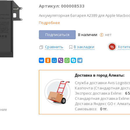
Артикул: 000008533
Аккумуляторная батарея A2389 для Apple Macbook
Подробнее
Подписаться
В наличии
нет
%
Сравнить
В закладки
Хотит
Доставка в город Алматы:
Служба доставки Avis Logistic
Казпочта (Стандартная дост
Экспресс доставка Exline:
6 5
Стандартная доставка Exline
Доставка Яндекс GO г. Алмат
Самовывоз:
0 тг.
ение