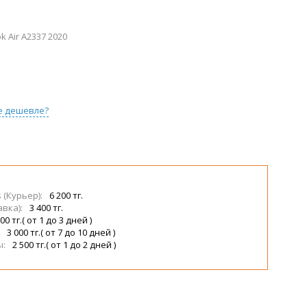
 Air A2337 2020
е дешевле?
s (Курьер):
6 200 тг.
авка):
3 400 тг.
00 тг.( от 1 до 3 дней )
:
3 000 тг.( от 7 до 10 дней )
ы:
2 500 тг.( от 1 до 2 дней )