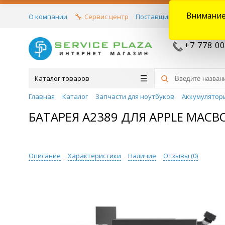
Внимание
О компании
Сервис центр
Поставщикам
Договора
+7 778 00
Каталог товаров
Главная
Каталог
Запчасти для ноутбуков
Аккумулятор
БАТАРЕЯ A2389 ДЛЯ APPLE MACBO
Описание
Характеристики
Наличие
Отзывы (
0
)