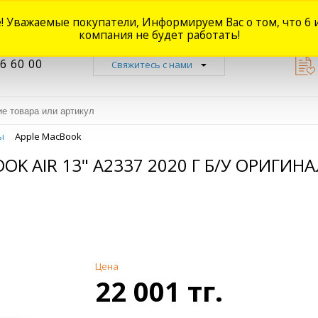
! Уважаемые покупатели, Информируем Вас о том, что 6 
Новости
Акции
Доставка
Оплата
Наши магазины
Форум
О
компания не будет работать!
6 60 00
Свяжитесь с нами
ы
Apple MacBook
OK AIR 13" A2337 2020 Г Б/У ОРИГИНА
Цена
22 001 тг.