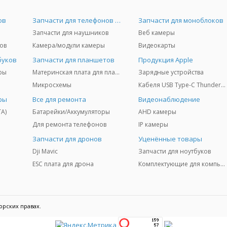
ов
Запчасти для телефонов и Airpods
Запчасти для моноблоков
Запчасти для наушников
Веб камеры
ов
Камера/модули камеры
Видеокарты
буков
Запчасти для планшетов
Продукция Apple
ры
Материнская плата для планшетов
Зарядные устройства
Микросхемы
Кабеля USB Type-C Thunderbolt 3/4/5
ры
Все для ремонта
Видеонаблюдение
TA)
Батарейки/Аккумуляторы
AHD камеры
Для ремонта телефонов
IP камеры
Запчасти для дронов
Уценённые товары
Dji Mavic
Запчасти для ноутбуков
ESC плата для дрона
Комплектующие для компьютеров
орских правах.