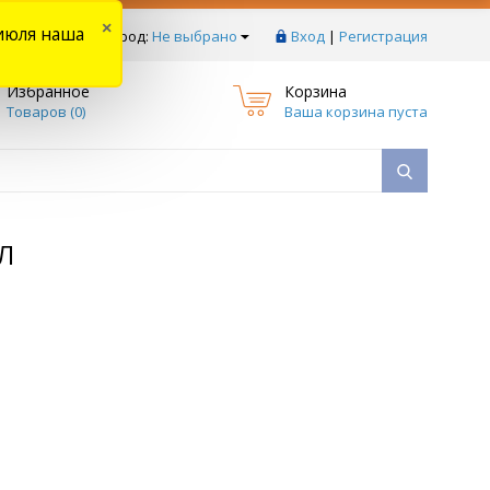
×
июля наша
тзывы
Ваш город:
Не выбрано
Вход
|
Регистрация
Избранное
Корзина
Товаров (
0
)
Ваша корзина пуста
Л