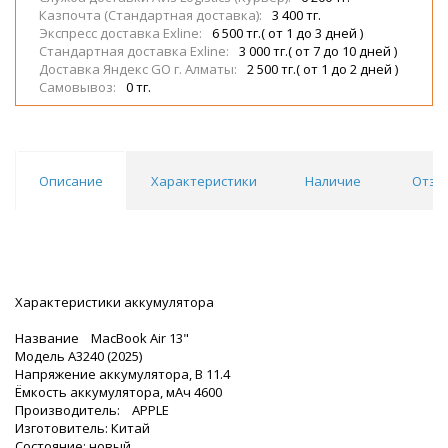
Казпочта (Стандартная доставка):
3 400 тг.
Экспресс доставка Exline:
6 500 тг.( от 1 до 3 дней )
Стандартная доставка Exline:
3 000 тг.( от 7 до 10 дней )
Доставка Яндекс GO г. Алматы:
2 500 тг.( от 1 до 2 дней )
Самовывоз:
0 тг.
Описание
Характеристики
Наличие
Отзы
Характеристики аккумулятора
Название MacBook Air 13"
Модель A3240 (2025)
Напряжение аккумулятора, В 11.4
Ёмкость аккумулятора, мАч 4600
Производитель: APPLE
Изготовитель: Китай
Состояние: новый