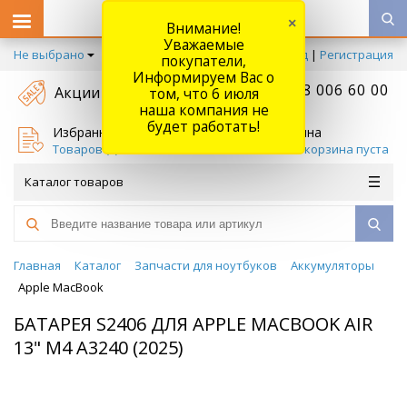
×
Внимание!
Уважаемые
Не выбрано
Вход
|
Регистрация
покупатели,
Информируем Вас о
+7 778 006 60 00
Акции
том, что 6 июля
наша компания не
будет работать!
Избранное
Корзина
Товаров (
0
)
Ваша корзина пуста
Каталог товаров
Главная
Каталог
Запчасти для ноутбуков
Аккумуляторы
Apple MacBook
БАТАРЕЯ S2406 ДЛЯ APPLE MACBOOK AIR
13" M4 A3240 (2025)