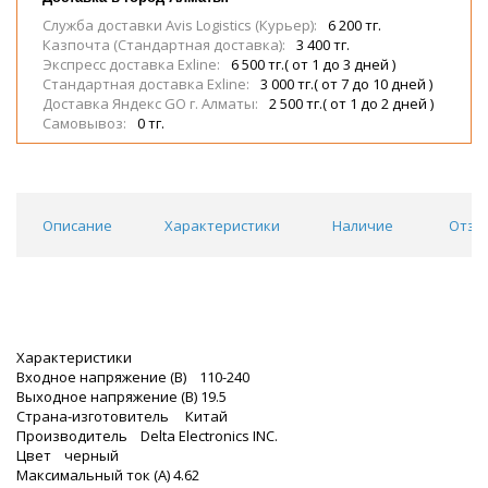
Служба доставки Avis Logistics (Курьер):
6 200 тг.
Казпочта (Стандартная доставка):
3 400 тг.
Экспресс доставка Exline:
6 500 тг.( от 1 до 3 дней )
Стандартная доставка Exline:
3 000 тг.( от 7 до 10 дней )
Доставка Яндекс GO г. Алматы:
2 500 тг.( от 1 до 2 дней )
Самовывоз:
0 тг.
Описание
Характеристики
Наличие
Отзы
Характеристики
Входное напряжение (В) 110-240
Выходное напряжение (В) 19.5
Страна-изготовитель Китай
Производитель Delta Electronics INC.
Цвет черный
Максимальный ток (А) 4.62