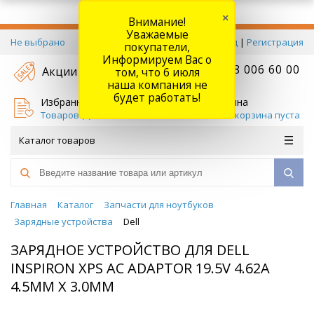
×
Внимание!
Уважаемые
Не выбрано
Вход
|
Регистрация
покупатели,
Информируем Вас о
+7 778 006 60 00
Акции
том, что 6 июля
наша компания не
будет работать!
Избранное
Корзина
Товаров (
0
)
Ваша корзина пуста
Каталог товаров
Главная
Каталог
Запчасти для ноутбуков
Зарядные устройства
Dell
ЗАРЯДНОЕ УСТРОЙСТВО ДЛЯ DELL
INSPIRON XPS AC ADAPTOR 19.5V 4.62A
4.5ММ Х 3.0ММ