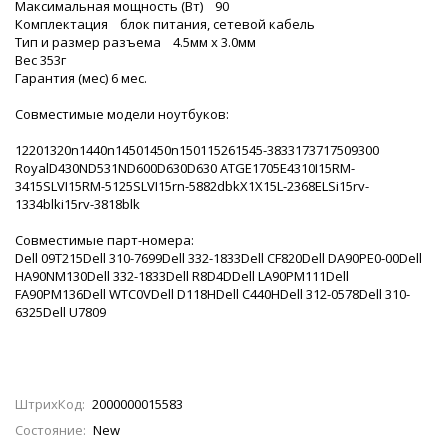
Максимальная мощность (Вт) 90
Комплектация блок питания, сетевой кабель
Тип и размер разъема 4.5мм х 3.0мм
Вес 353г
Гарантия (мес) 6 мес.
Совместимые модели ноутбуков:
12201320n1440n14501450n150115261545-3833173717509300
RoyalD430ND531ND600D630D630 ATGE1705E4310I15RM-
3415SLVI15RM-5125SLVI15rn-5882dbkX1X15L-2368ELSi15rv-
1334blki15rv-3818blk
Совместимые парт-номера:
Dell 09T215Dell 310-7699Dell 332-1833Dell CF820Dell DA90PE0-00Dell
HA90NM130Dell 332-1833Dell R8D4DDell LA90PM111Dell
FA90PM136Dell WTC0VDell D118HDell C440HDell 312-0578Dell 310-
6325Dell U7809
ШтрихКод:
2000000015583
Состояние:
New