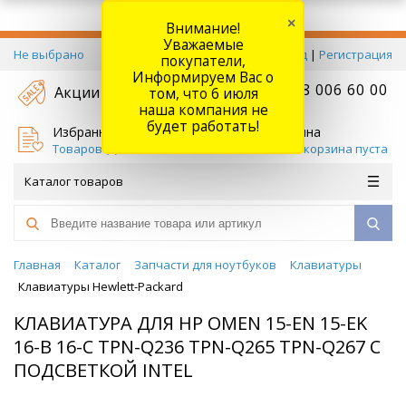
×
Внимание!
Уважаемые
Не выбрано
Вход
|
Регистрация
покупатели,
Информируем Вас о
+7 778 006 60 00
Акции
том, что 6 июля
наша компания не
будет работать!
Избранное
Корзина
Товаров (
0
)
Ваша корзина пуста
Каталог товаров
Главная
Каталог
Запчасти для ноутбуков
Клавиатуры
Клавиатуры Hewlett-Packard
КЛАВИАТУРА ДЛЯ HP OMEN 15-EN 15-EK
16-B 16-C TPN-Q236 TPN-Q265 TPN-Q267 С
ПОДСВЕТКОЙ INTEL