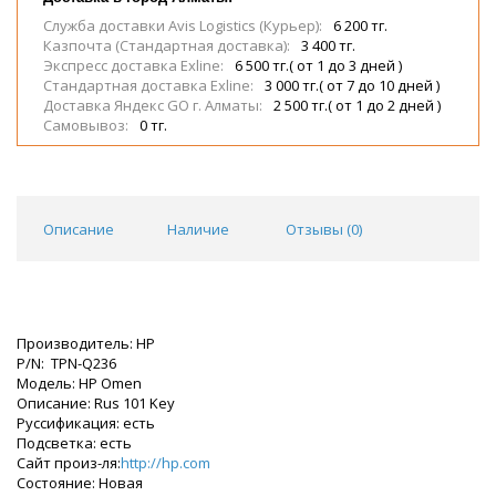
Служба доставки Avis Logistics (Курьер):
6 200 тг.
Казпочта (Стандартная доставка):
3 400 тг.
Экспресс доставка Exline:
6 500 тг.( от 1 до 3 дней )
Стандартная доставка Exline:
3 000 тг.( от 7 до 10 дней )
Доставка Яндекс GO г. Алматы:
2 500 тг.( от 1 до 2 дней )
Самовывоз:
0 тг.
Описание
Наличие
Отзывы (
0
)
Производитель: HP
P/N: TPN-Q236
Модель: HP Omen
Описание: Rus 101 Key
Руссификация: есть
Подсветка: есть
Сайт произ-ля:
http://hp.com
Состояние: Новая