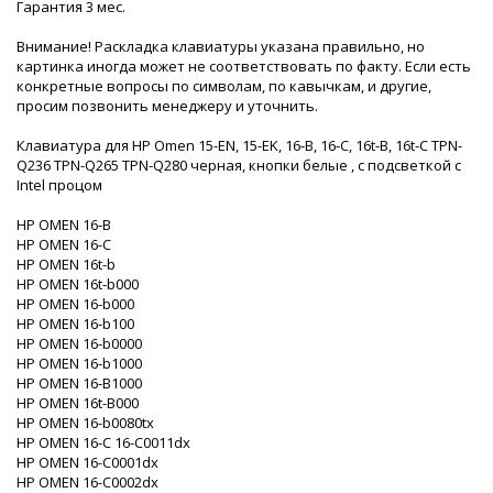
Гарантия 3 мес.
Внимание! Раскладка клавиатуры указана правильно, но
картинка иногда может не соответствовать по факту. Если есть
конкретные вопросы по символам, по кавычкам, и другие,
просим позвонить менеджеру и уточнить.
Клавиатура для HP Omen 15-EN, 15-EK, 16-B, 16-C, 16t-B, 16t-C TPN-
Q236 TPN-Q265 TPN-Q280 черная, кнопки белые , с подсветкой с
Intel процом
HP OMEN 16-B
HP OMEN 16-C
HP OMEN 16t-b
HP OMEN 16t-b000
HP OMEN 16-b000
HP OMEN 16-b100
HP OMEN 16-b0000
HP OMEN 16-b1000
HP OMEN 16-B1000
HP OMEN 16t-B000
HP OMEN 16-b0080tx
HP OMEN 16-C 16-C0011dx
HP OMEN 16-C0001dx
HP OMEN 16-C0002dx