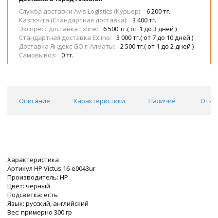
Служба доставки Avis Logistics (Курьер):
6 200 тг.
Казпочта (Стандартная доставка):
3 400 тг.
Экспресс доставка Exline:
6 500 тг.( от 1 до 3 дней )
Стандартная доставка Exline:
3 000 тг.( от 7 до 10 дней )
Доставка Яндекс GO г. Алматы:
2 500 тг.( от 1 до 2 дней )
Самовывоз:
0 тг.
Описание
Характеристики
Наличие
Отзы
Характеристика
Артикул HP Victus 16-e0043ur
Производитель: HP
Цвет: черный
Подсветка: есть
Язык: русский, английский
Вес: примерно 300 гр