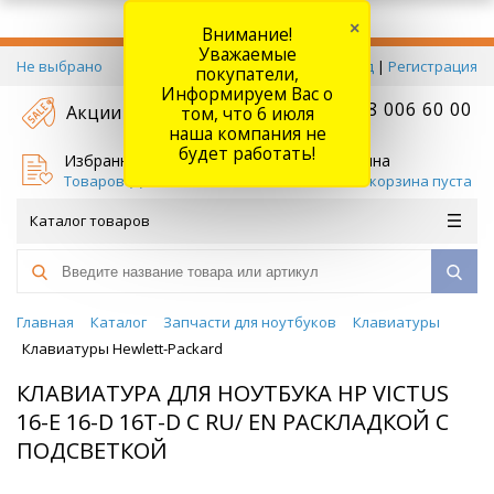
×
Внимание!
Уважаемые
Не выбрано
Вход
|
Регистрация
покупатели,
Информируем Вас о
+7 778 006 60 00
Акции
том, что 6 июля
наша компания не
будет работать!
Избранное
Корзина
Товаров (
0
)
Ваша корзина пуста
Каталог товаров
Главная
Каталог
Запчасти для ноутбуков
Клавиатуры
Клавиатуры Hewlett-Packard
КЛАВИАТУРА ДЛЯ НОУТБУКА HP VICTUS
16-E 16-D 16T-D C RU/ EN РАСКЛАДКОЙ С
ПОДСВЕТКОЙ