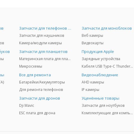
ов
Запчасти для телефонов и Airpods
Запчасти для моноблоков
Запчасти для наушников
Веб камеры
ов
Камера/модули камеры
Видеокарты
буков
Запчасти для планшетов
Продукция Apple
ры
Материнская плата для планшетов
Зарядные устройства
Микросхемы
Кабеля USB Type-C Thunderbolt 3/4/5
ры
Все для ремонта
Видеонаблюдение
TA)
Батарейки/Аккумуляторы
AHD камеры
Для ремонта телефонов
IP камеры
Запчасти для дронов
Уценённые товары
Dji Mavic
Запчасти для ноутбуков
ESC плата для дрона
Комплектующие для компьютеров