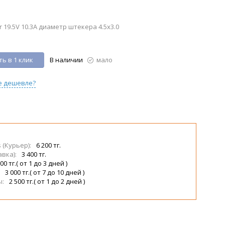
 19.5V 10.3A диаметр штекера 4.5x3.0
ь в 1 клик
В наличии
мало
е дешевле?
s (Курьер):
6 200 тг.
авка):
3 400 тг.
00 тг.( от 1 до 3 дней )
:
3 000 тг.( от 7 до 10 дней )
ы:
2 500 тг.( от 1 до 2 дней )