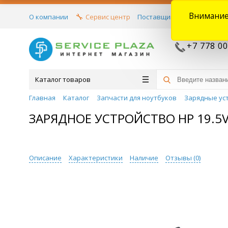
Внимание
О компании
Сервис центр
Поставщикам
Договора
+7 778 00
Каталог товаров
Главная
Каталог
Запчасти для ноутбуков
Зарядные ус
ЗАРЯДНОЕ УСТРОЙСТВО HP 19.5V 
Описание
Характеристики
Наличие
Отзывы (
0
)