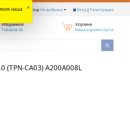
×
июля наша
тзывы
Ваш город:
Не выбрано
Вход
|
Регистрация
Избранное
Корзина
Товаров (
0
)
Ваша корзина пуста
0 (TPN-CA03) A200A008L