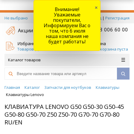
×
Внимание!
Уважаемые
Не выбрано
Вход
|
Регистрация
покупатели,
Информируем Вас о
+7 778 006 60 00
Акции
том, что 6 июля
наша компания не
будет работать!
Избранное
Корзина
Товаров (
0
)
Ваша корзина пуста
Каталог товаров
Главная
Каталог
Запчасти для ноутбуков
Клавиатуры
Клавиатуры Lenovo
КЛАВИАТУРА LENOVO G50 G50-30 G50-45
G50-80 G50-70 Z50 Z50-70 G70-70 G70-80
RU/EN