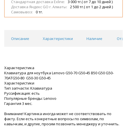
Стандартная доставка Exline:
3 000 тг.( от 7 до 10 дней )
Доставка Яндекс GO г. Алматы:
2 500 тг.( от 1 до 2 дней )
Самовывоз:
0 тг.
Описание
Характеристики
Наличие
Отзы
Характеристика
Клавиатура для ноутбука Lenovo G50-70 G50-45 B50 G50 G50-
70ATG50-80 G50-30 G50-45
Характеристики
Тип запчасти: Клавиатура
Руссификация: есть
Популярные бренды: Lenovo
Гарантия 3 мес.
Внимание! Картинка иногда может не соответствовать по
факту. Если есть конкретные вопросы по символам, по
кавычкам, и другие, просим позвонить менеджеру и уточнить.