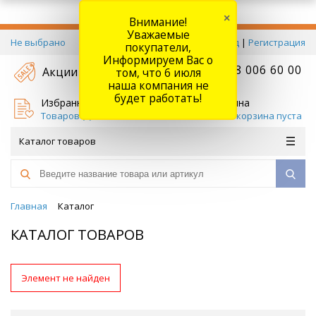
×
Внимание!
Уважаемые
Не выбрано
Вход
|
Регистрация
покупатели,
Информируем Вас о
+7 778 006 60 00
Акции
том, что 6 июля
наша компания не
будет работать!
Избранное
Корзина
Товаров (
0
)
Ваша корзина пуста
Каталог товаров
Главная
Каталог
КАТАЛОГ ТОВАРОВ
Элемент не найден