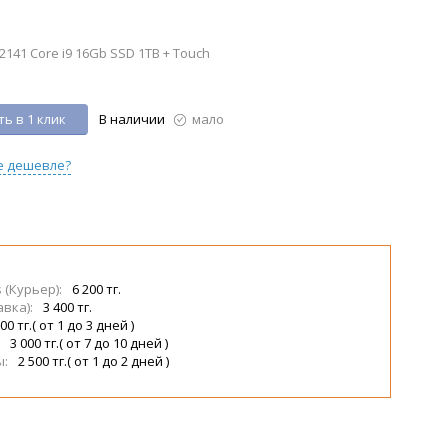
141 Core i9 16Gb SSD 1TB + Touch
ь в 1 клик
В наличии
мало
е дешевле?
s (Курьер):
6 200 тг.
авка):
3 400 тг.
00 тг.( от 1 до 3 дней )
:
3 000 тг.( от 7 до 10 дней )
ы:
2 500 тг.( от 1 до 2 дней )