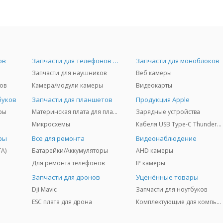
ов
Запчасти для телефонов и Airpods
Запчасти для моноблоков
Запчасти для наушников
Веб камеры
ов
Камера/модули камеры
Видеокарты
буков
Запчасти для планшетов
Продукция Apple
ры
Материнская плата для планшетов
Зарядные устройства
Микросхемы
Кабеля USB Type-C Thunderbolt 3/4/5
ры
Все для ремонта
Видеонаблюдение
TA)
Батарейки/Аккумуляторы
AHD камеры
Для ремонта телефонов
IP камеры
Запчасти для дронов
Уценённые товары
Dji Mavic
Запчасти для ноутбуков
ESC плата для дрона
Комплектующие для компьютеров