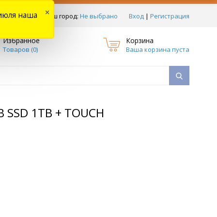
×
июля наша
тзывы
Ваш город:
Не выбрано
Вход
|
Регистрация
Избранное
Корзина
Товаров (
0
)
Ваша корзина пуста
B SSD 1TB + TOUCH