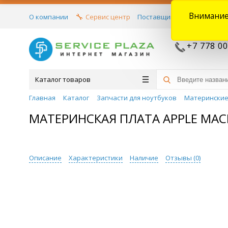
Внимание
О компании
Сервис центр
Поставщикам
Договора
+7 778 00
Каталог товаров
Главная
Каталог
Запчасти для ноутбуков
Материнские
МАТЕРИНСКАЯ ПЛАТА APPLE MACBO
Описание
Характеристики
Наличие
Отзывы (
0
)