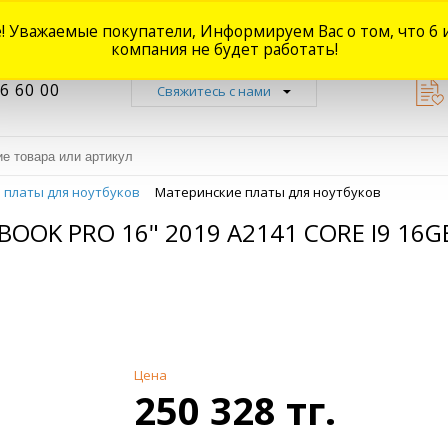
! Уважаемые покупатели, Информируем Вас о том, что 6 
Новости
Акции
Доставка
Оплата
Наши магазины
Форум
О
компания не будет работать!
6 60 00
Свяжитесь с нами
 платы для ноутбуков
Материнские платы для ноутбуков
OK PRO 16" 2019 A2141 CORE I9 16G
Цена
250 328 тг.