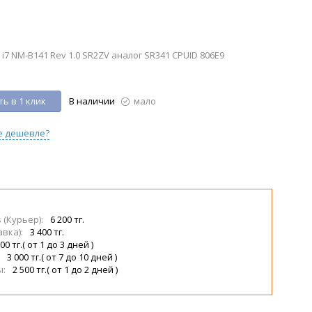
i7 NM-B141 Rev 1.0 SR2ZV аналог SR341 CPUID 806E9
ь в 1 клик
В наличии
мало
е дешевле?
s (Курьер):
6 200 тг.
авка):
3 400 тг.
00 тг.( от 1 до 3 дней )
:
3 000 тг.( от 7 до 10 дней )
ы:
2 500 тг.( от 1 до 2 дней )