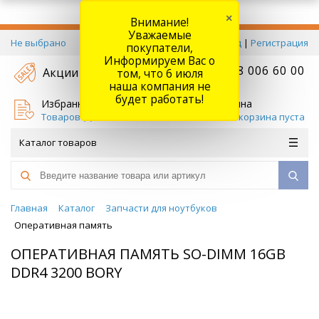
×
Внимание!
Уважаемые
Не выбрано
Вход
|
Регистрация
покупатели,
Информируем Вас о
+7 778 006 60 00
Акции
том, что 6 июля
наша компания не
будет работать!
Избранное
Корзина
Товаров (
0
)
Ваша корзина пуста
Каталог товаров
Главная
Каталог
Запчасти для ноутбуков
Оперативная память
ОПЕРАТИВНАЯ ПАМЯТЬ SO-DIMM 16GB
DDR4 3200 BORY