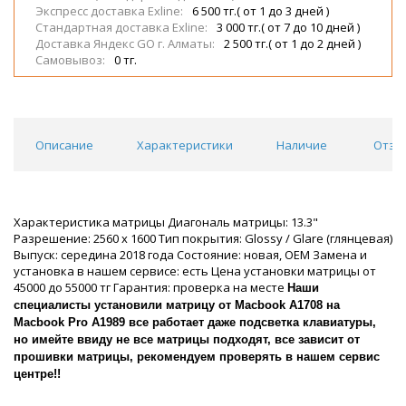
Экспресс доставка Exline:
6 500 тг.( от 1 до 3 дней )
Стандартная доставка Exline:
3 000 тг.( от 7 до 10 дней )
Доставка Яндекс GO г. Алматы:
2 500 тг.( от 1 до 2 дней )
Самовывоз:
0 тг.
Описание
Характеристики
Наличие
Отзы
Характеристика матрицы Диагональ матрицы: 13.3"
Разрешение: 2560 x 1600 Тип покрытия: Glossy / Glare (глянцевая)
Выпуск: середина 2018 года Состояние: новая, OEM Замена и
установка в нашем сервисе: есть Цена установки матрицы от
45000 до 55000 тг Гарантия: проверка на месте
Наши
специалисты установили матрицу от Macbook A1708 на
Macbook Pro A1989 все работает даже подсветка клавиатуры,
но имейте ввиду не все матрицы подходят, все зависит от
прошивки матрицы, рекомендуем проверять в нашем сервис
центре!!