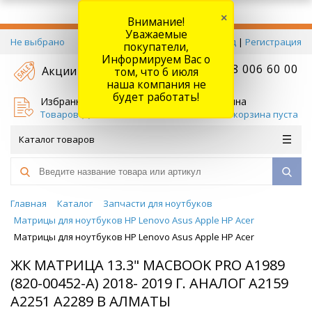
×
Внимание!
Уважаемые
Не выбрано
Вход
|
Регистрация
покупатели,
Информируем Вас о
+7 778 006 60 00
Акции
том, что 6 июля
наша компания не
будет работать!
Избранное
Корзина
Товаров (
0
)
Ваша корзина пуста
Каталог товаров
Главная
Каталог
Запчасти для ноутбуков
Матрицы для ноутбуков HP Lenovo Asus Apple HP Acer
Матрицы для ноутбуков HP Lenovo Asus Apple HP Acer
ЖК МАТРИЦА 13.3" MACBOOK PRO A1989
(820-00452-A) 2018- 2019 Г. АНАЛОГ A2159
A2251 A2289 В АЛМАТЫ