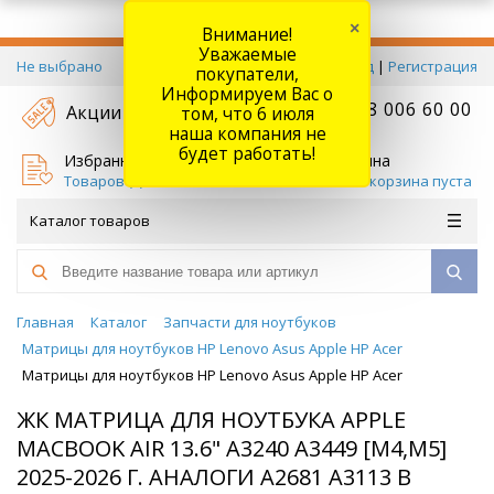
×
Внимание!
Уважаемые
Не выбрано
Вход
|
Регистрация
покупатели,
Информируем Вас о
+7 778 006 60 00
Акции
том, что 6 июля
наша компания не
будет работать!
Избранное
Корзина
Товаров (
0
)
Ваша корзина пуста
Каталог товаров
Главная
Каталог
Запчасти для ноутбуков
Матрицы для ноутбуков HP Lenovo Asus Apple HP Acer
Матрицы для ноутбуков HP Lenovo Asus Apple HP Acer
ЖК МАТРИЦА ДЛЯ НОУТБУКА APPLE
MACBOOK AIR 13.6" A3240 A3449 [M4,M5]
2025-2026 Г. АНАЛОГИ A2681 A3113 В