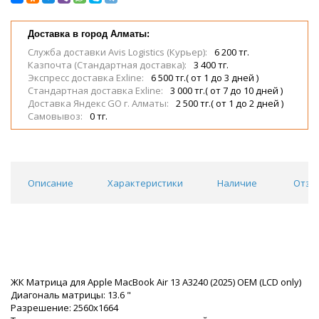
Доставка в город Алматы:
Служба доставки Avis Logistics (Курьер):
6 200 тг.
Казпочта (Стандартная доставка):
3 400 тг.
Экспресс доставка Exline:
6 500 тг.( от 1 до 3 дней )
Стандартная доставка Exline:
3 000 тг.( от 7 до 10 дней )
Доставка Яндекс GO г. Алматы:
2 500 тг.( от 1 до 2 дней )
Самовывоз:
0 тг.
Описание
Характеристики
Наличие
Отзы
ЖК Матрица для Apple MacBook Air 13 A3240 (2025) OEM (LCD only)
Диагональ матрицы: 13.6 "
Разрешение: 2560х1664