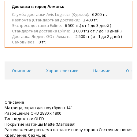
Доставка в город Алматы:
Служба доставки Avis Logistics (Курьер):
6 200 тг.
Казпочта (Стандартная доставка):
3 400 тг.
Экспресс доставка Exline:
6 500 тг.( от 1 до 3 дней )
Стандартная доставка Exline:
3 000 тг.( от 7 до 10 дней )
Доставка Яндекс GO г. Алматы:
2 500 тг.( от 1 до 2 дней )
Самовывоз:
0 тг.
Описание
Характеристики
Наличие
Отзы
Описание
Матрица, экран для ноутбуков 14"
Разрешение QHD 2880 x 1800
Тип подсветки OLED
Покрытие матрицы Matte (Матовая)
Расположение разъема на плате внизу справа Состояние новая
Крепление: без ушек