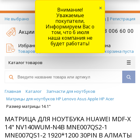
×
Внимание!
Уважаемые
Не выбрано
Вход
|
Регистрация
покупатели,
Информируем Вас о
+7 778 006 60 00
Акции
том, что 6 июля
наша компания не
будет работать!
Избранное
Корзина
Товаров (
0
)
Ваша корзина пуста
Каталог товаров
Главная
Каталог
Запчасти для ноутбуков
Матрицы для ноутбуков HP Lenovo Asus Apple HP Acer
Размер матрицы 14.1"
МАТРИЦА ДЛЯ НОУТБУКА HUAWEI MDF-X
14" NV140WUM-N4B MNE007QS2-1
MNE007QS1-2 1920*1200 30PIN В АЛМАТЫ