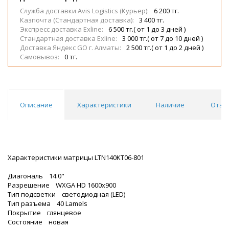
Служба доставки Avis Logistics (Курьер):
6 200 тг.
Казпочта (Стандартная доставка):
3 400 тг.
Экспресс доставка Exline:
6 500 тг.( от 1 до 3 дней )
Стандартная доставка Exline:
3 000 тг.( от 7 до 10 дней )
Доставка Яндекс GO г. Алматы:
2 500 тг.( от 1 до 2 дней )
Самовывоз:
0 тг.
Описание
Характеристики
Наличие
Отзы
Характеристики матрицы LTN140KT06-801
Диагональ 14.0"
Разрешение WXGA HD 1600x900
Тип подсветки cветодиодная (LED)
Тип разъема 40 Lamels
Покрытие глянцевое
Состояние новая