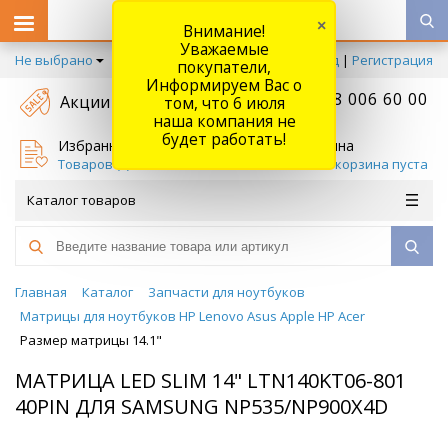
×
Внимание!
Уважаемые
Не выбрано
Вход
|
Регистрация
покупатели,
Информируем Вас о
+7 778 006 60 00
Акции
том, что 6 июля
наша компания не
будет работать!
Избранное
Корзина
Товаров (
0
)
Ваша корзина пуста
Каталог товаров
Главная
Каталог
Запчасти для ноутбуков
Матрицы для ноутбуков HP Lenovo Asus Apple HP Acer
Размер матрицы 14.1"
МАТРИЦА LED SLIM 14" LTN140KT06-801
40PIN ДЛЯ SAMSUNG NP535/NP900X4D