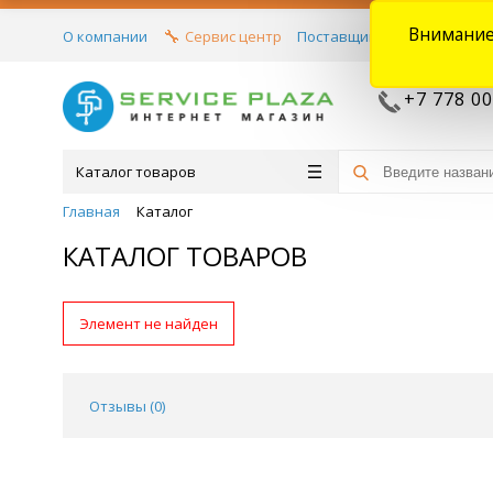
Внимание
О компании
Сервис центр
Поставщикам
Договора
+7 778 00
Каталог товаров
Главная
Каталог
КАТАЛОГ ТОВАРОВ
Элемент не найден
Отзывы (
0
)