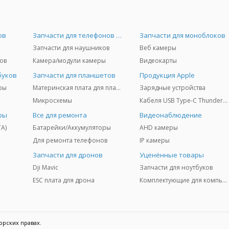
ов
Запчасти для телефонов и Airpods
Запчасти для моноблоков
Запчасти для наушников
Веб камеры
ов
Камера/модули камеры
Видеокарты
буков
Запчасти для планшетов
Продукция Apple
ры
Материнская плата для планшетов
Зарядные устройства
Микросхемы
Кабеля USB Type-C Thunderbolt 3/4/5
ры
Все для ремонта
Видеонаблюдение
TA)
Батарейки/Аккумуляторы
AHD камеры
Для ремонта телефонов
IP камеры
Запчасти для дронов
Уценённые товары
Dji Mavic
Запчасти для ноутбуков
ESC плата для дрона
Комплектующие для компьютеров
орских правах.