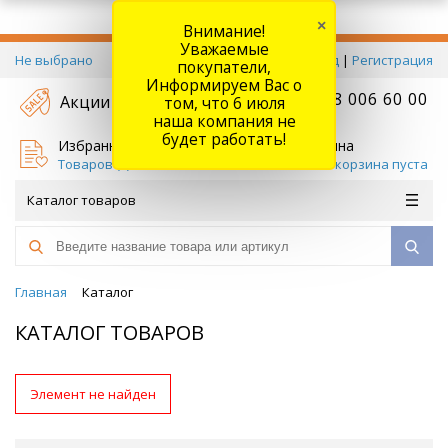
×
Внимание!
Уважаемые
Не выбрано
Вход
|
Регистрация
покупатели,
Информируем Вас о
+7 778 006 60 00
Акции
том, что 6 июля
наша компания не
будет работать!
Избранное
Корзина
Товаров (
0
)
Ваша корзина пуста
Каталог товаров
Главная
Каталог
КАТАЛОГ ТОВАРОВ
Элемент не найден