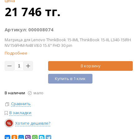
Цена
21 746 тг.
Артикул: 000008074
Матрица для Lenovo ThinkBook 15-IML ThinkBook 15-IIL L340-15IRH
NV156FHM-N48 V8.0 15.6" FHD 30 pin
Подробнее
В корзину
Купить в 1 клик
В наличии
мало
Сравнить
В закладки
%
Хотите дешевле?