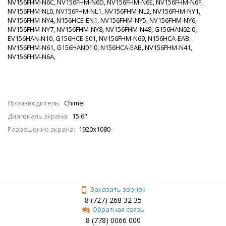
NV156FHM-N6C, NV156FHM-N6D, NV156FHM-N6E, NV156FHM-N6F,
NV156FHM-NL0, NV156FHM-NL1, NV156FHM-NL2, NV156FHM-NY1,
NV156FHM-NY4, N156HCE-EN1, NV156FHM-NY5, NV156FHM-NY6,
NV156FHM-NY7, NV156FHM-NY8, NV156FHM-N48, G156HAN02.0,
EV156HAN-N10, G156HCE-E01, NV156FHM-N69, N156HCA-EAB,
NV156FHM-N61, G156HAN01.0, N156HCA-EAB, NV156FHM-N41,
NV156FHM-N6A,
Производитель:
Chimei
Диагональ экрана:
15.6"
Разрешение экрана:
1920x1080
Заказать звонок
8 (727) 268 32 35
Обратная связь
8 (778) 0066 000