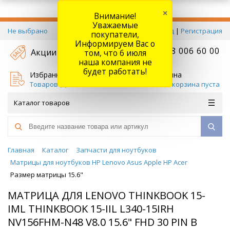
×
Внимание!
Уважаемые
Не выбрано
Вход
|
Регистрация
покупатели,
Информируем Вас о
+7 778 006 60 00
Акции
том, что 6 июля
наша компания не
будет работать!
Избранное
Корзина
Товаров (
0
)
Ваша корзина пуста
Каталог товаров
Главная
Каталог
Запчасти для ноутбуков
Матрицы для ноутбуков HP Lenovo Asus Apple HP Acer
Размер матрицы 15.6"
МАТРИЦА ДЛЯ LENOVO THINKBOOK 15-
IML THINKBOOK 15-IIL L340-15IRH
NV156FHM-N48 V8.0 15.6" FHD 30 PIN В