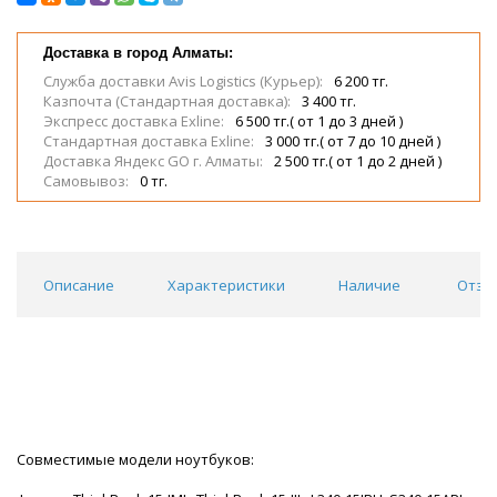
Доставка в город Алматы:
Служба доставки Avis Logistics (Курьер):
6 200 тг.
Казпочта (Стандартная доставка):
3 400 тг.
Экспресс доставка Exline:
6 500 тг.( от 1 до 3 дней )
Стандартная доставка Exline:
3 000 тг.( от 7 до 10 дней )
Доставка Яндекс GO г. Алматы:
2 500 тг.( от 1 до 2 дней )
Самовывоз:
0 тг.
Описание
Характеристики
Наличие
Отзы
Совместимые модели ноутбуков: