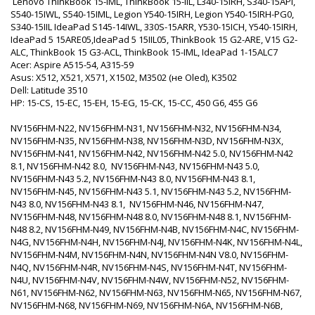
Lenovo ThinkBook 15-IML, ThinkBook 15-IIL, L340-15IRH, S340-15API,
S540-15IWL, S540-15IML, Legion Y540-15IRH, Legion Y540-15IRH-PG0,
S340-15IIL IdeaPad S145-14IWL, 330S-15ARR, Y530-15ICH, Y540-15IRH,
IdeaPad 5 15ARE05,IdeaPad 5 15IIL05, ThinkBook 15 G2-ARE, V15 G2-
ALC, ThinkBook 15 G3-ACL, ThinkBook 15-IML, IdeaPad 1-15ALC7
Acer: Aspire A515-54, A315-59
Asus: X512, X521, X571, X1502, M3502 (не Oled), K3502
Dell: Latitude 3510
HP: 15-CS, 15-EC, 15-EH, 15-EG, 15-CK, 15-CC, 450 G6, 455 G6
NV156FHM-N22, NV156FHM-N31, NV156FHM-N32, NV156FHM-N34,
NV156FHM-N35, NV156FHM-N38, NV156FHM-N3D, NV156FHM-N3X,
NV156FHM-N41, NV156FHM-N42, NV156FHM-N42 5.0, NV156FHM-N42
8.1, NV156FHM-N42 8.0, NV156FHM-N43, NV156FHM-N43 5.0,
NV156FHM-N43 5.2, NV156FHM-N43 8.0, NV156FHM-N43 8.1,
NV156FHM-N45, NV156FHM-N43 5.1, NV156FHM-N43 5.2, NV156FHM-
N43 8.0, NV156FHM-N43 8.1, NV156FHM-N46, NV156FHM-N47,
NV156FHM-N48, NV156FHM-N48 8.0, NV156FHM-N48 8.1, NV156FHM-
N48 8.2, NV156FHM-N49, NV156FHM-N4B, NV156FHM-N4C, NV156FHM-
N4G, NV156FHM-N4H, NV156FHM-N4J, NV156FHM-N4K, NV156FHM-N4L,
NV156FHM-N4M, NV156FHM-N4N, NV156FHM-N4N V8.0, NV156FHM-
N4Q, NV156FHM-N4R, NV156FHM-N4S, NV156FHM-N4T, NV156FHM-
N4U, NV156FHM-N4V, NV156FHM-N4W, NV156FHM-N52, NV156FHM-
N61, NV156FHM-N62, NV156FHM-N63, NV156FHM-N65, NV156FHM-N67,
NV156FHM-N68, NV156FHM-N69, NV156FHM-N6A, NV156FHM-N6B,