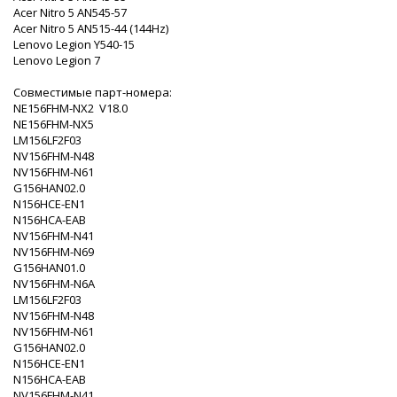
Acer Nitro 5 AN545-57
Acer Nitro 5 AN515-44 (144Hz)
Lenovo Legion Y540-15
Lenovo Legion 7
Совместимые парт-номера:
NE156FHM-NX2 V18.0
NE156FHM-NX5
LM156LF2F03
NV156FHM-N48
NV156FHM-N61
G156HAN02.0
N156HCE-EN1
N156HCA-EAB
NV156FHM-N41
NV156FHM-N69
G156HAN01.0
NV156FHM-N6A
LM156LF2F03
NV156FHM-N48
NV156FHM-N61
G156HAN02.0
N156HCE-EN1
N156HCA-EAB
NV156FHM-N41