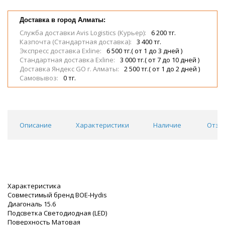
Доставка в город Алматы:
Служба доставки Avis Logistics (Курьер):
6 200 тг.
Казпочта (Стандартная доставка):
3 400 тг.
Экспресс доставка Exline:
6 500 тг.( от 1 до 3 дней )
Стандартная доставка Exline:
3 000 тг.( от 7 до 10 дней )
Доставка Яндекс GO г. Алматы:
2 500 тг.( от 1 до 2 дней )
Самовывоз:
0 тг.
Описание
Характеристики
Наличие
Отзы
Характеристика
Совместимый бренд BOE-Hydis
Диагональ 15.6
Подсветка Светодиодная (LED)
Поверхность Матовая