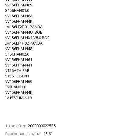
NV156FHM-N69
G156HAN01.0
NV156FHM-N6A
NV156FHM-N4K
LM156LF2F 01 PANDA
NV156FHM-N4U BOE
NV156FHM-NX1 V8.0 BOE
LM156LF1F 02 PANDA
NV156FHM-N48
G156HAN02.0
NV156FHM-N61
NV156FHM-N41
N156HCA-EAB
N156HCE-EN1
NV156FHM-N69
156HAN01.0
NV156FHM-N4K
EV156FHM-N10
ШтрихКод:
2000000022536
Диагональ экрана:
15.6"