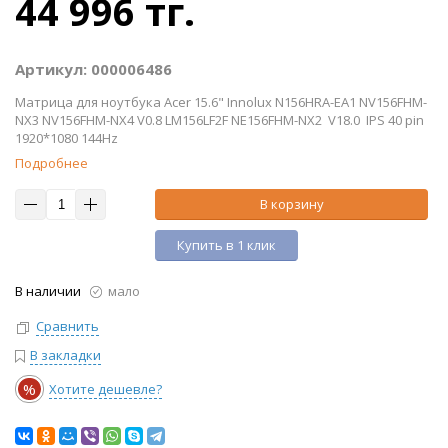
44 996 тг.
Артикул: 000006486
Матрица для ноутбука Acer 15.6" Innolux N156HRA-EA1 NV156FHM-
NX3 NV156FHM-NX4 V0.8 LM156LF2F NE156FHM-NX2 V18.0 IPS 40 pin
1920*1080 144Hz
Подробнее
В корзину
Купить в 1 клик
В наличии
мало
Сравнить
В закладки
%
Хотите дешевле?