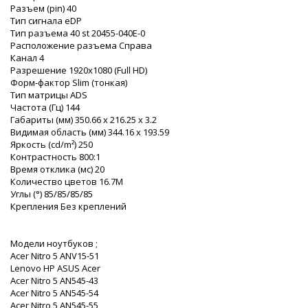
Разъем (pin) 40
Тип сигнала eDP
Тип разъема 40 st 20455-040E-0
Расположение разъема Справа
Канал 4
Разрешение 1920x1080 (Full HD)
Форм-фактор Slim (тонкая)
Тип матрицы ADS
Частота (Гц) 144
Габариты (мм) 350.66 x 216.25 x 3.2
Видимая область (мм) 344.16 x 193.59
Яркость (cd/m²) 250
Контрастность 800:1
Время отклика (мс) 20
Количество цветов 16.7M
Углы (°) 85/85/85/85
Крепления Без креплений
Модели ноутбуков ;
Acer Nitro 5 ANV15-51
Lenovo HP ASUS Acer
Acer Nitro 5 AN545-43
Acer Nitro 5 AN545-54
Acer Nitro 5 AN545-55