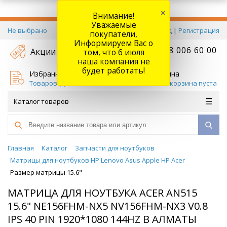
×
Внимание!
Уважаемые
Не выбрано
Вход
|
Регистрация
покупатели,
Информируем Вас о
+7 778 006 60 00
Акции
том, что 6 июля
наша компания не
будет работать!
Избранное
Корзина
Товаров (
0
)
Ваша корзина пуста
Каталог товаров
Главная
Каталог
Запчасти для ноутбуков
Матрицы для ноутбуков HP Lenovo Asus Apple HP Acer
Размер матрицы 15.6"
МАТРИЦА ДЛЯ НОУТБУКА ACER AN515
15.6" NE156FHM-NX5 NV156FHM-NX3 V0.8
IPS 40 PIN 1920*1080 144HZ В АЛМАТЫ