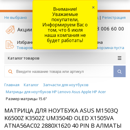
×
Внимание!
Уважаемые
Не выбрано
Вход
|
Регистрация
покупатели,
Информируем Вас о
+7 778 006 60 00
Акции
том, что 6 июля
наша компания не
будет работать!
Избранное
Корзина
Товаров (
0
)
Ваша корзина пуста
Каталог товаров
Главная
Каталог
Запчасти для ноутбуков
Матрицы для ноутбуков HP Lenovo Asus Apple HP Acer
Размер матрицы 15.6"
МАТРИЦА ДЛЯ НОУТБУКА ASUS M1503Q
K6500Z K3502Z UM3504D OLED X1505VA
ATNA56AC02 2880X1620 40 PIN В АЛМАТЫ