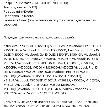
Разрешение матрицы 2880×1620 (Full HD)
Тип подсветки (OLED)
Разъем (pin) 40 edp
Проверка на месте.
Гарантия 1 мес. (при условии, если установка будет в нашем
сервисе)
Подходит для ноутбуков следующих моделей:
Asus VivoBook 15 OLED K513EQ M513U, Asus Vivobook Pro 15 OLED
K3500E, Asus Vivobook Pro 15 OLED K3500P, Asus Vivobook Pro 15
OLED M3500Q, Vivobook Go 15 OLED E1504FA, E1504GA, Vivobook S
15 OLED K3502ZA, K5504VA, K5504VN, M3502QA,Vivobook 15 OLED
M1505YA,Vivobook Pro 15 (K3500): K3504VA, X3500PC, X3500PA,
X3500PH, M6500QE, M6500IH, M6500QH, K6500ZE,Vivobook Pro 15
OLED (K6500): K6500ZC, M6500QB,Vivobook Pro 15 (M6500):
M6500QC,Vivobook 15 K513E, X513EA, X513EP, X513EQ,
X513UA,Vivobook 15X OLED X1505VA, X1503ZA, X1505ZA, M1503QA,
M1503IA,Vivobook Pro 15 OLED (M3500): M3500QA,
M3500QC,Vivobook 15X OLED (M3504): M3504YA,Vivoobook S
M3502RA, Asus ZenBook 15 OLED UM3504D
Совместимые модели матриц: 18200-15600900, 18200-15601300,
18200-15601500, 18200-15601700, SAMSUNG/ATNA56YX03-0