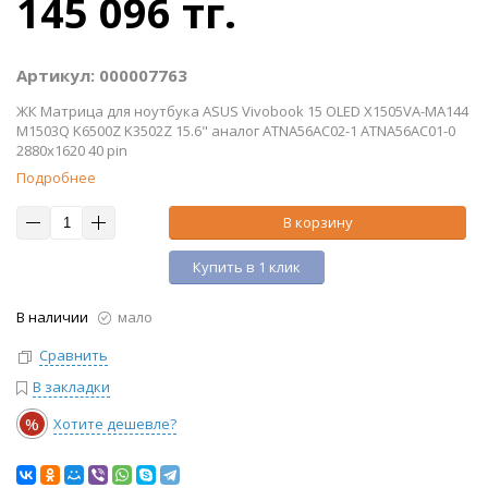
145 096 тг.
Артикул: 000007763
ЖК Матрица для ноутбука ASUS Vivobook 15 OLED X1505VA-MA144
M1503Q K6500Z K3502Z 15.6" аналог ATNA56AC02-1 ATNA56AC01-0
2880x1620 40 pin
Подробнее
В корзину
Купить в 1 клик
В наличии
мало
Сравнить
В закладки
%
Хотите дешевле?