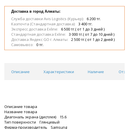
Доставка в город Алматы:
Служба доставки Avis Logistics (Курьер):
6 200 тг.
Казпочта (Стандартная доставка):
3 400 тг.
Экспресс доставка Exline:
6 500 тг.( от 1 до 3 дней )
Стандартная доставка Exline:
3 000 тг.( от 7 до 10 дней )
Доставка Яндекс GO г. Алматы:
2 500 тг.( от 1 до 2 дней )
Самовывоз:
0 тг.
Описание
Характеристики
Наличие
Отзы
Описание товара
Название товара
Диагональ экрана (дисплея) 15.6
Тип поверхности Глянцевый
Фирма-производитель Samsung