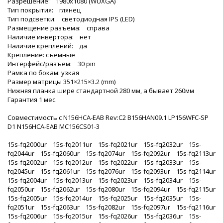
Разрешение: 1980x1080 (WUXGA)
Тип покрытия: глянец
Тип подсветки: светодиодная IPS (LED)
Размещение разъема: справа
Наличие инвертора: нет
Наличие креплений: да
Крепление: съемные
Интерфейс/разъем: 30 pin
Рамка по бокам: узкая
Размер матрицы 351×215×3.2 (mm)
Нижняя планка шире стандартной 280 мм, а бывает 260мм
Гарантия 1 мес.
Совместимость с N156HCA-EAB Rev:С2 B156HAN09.1 LP156WFC-SP
D1 N156HCA-EAB MC156CS01-3
15s-fq2000ur 15s-fq2011ur 15s-fq2021ur 15s-fq2032ur 15s-
fq2044ur 15s-fq2060ur 15s-fq2074ur 15s-fq2092ur 15s-fq2113ur
15s-fq2002ur 15s-fq2012ur 15s-fq2022ur 15s-fq2033ur 15s-
fq2045ur 15s-fq2061ur 15s-fq2076ur 15s-fq2093ur 15s-fq2114ur
15s-fq2004ur 15s-fq2013ur 15s-fq2023ur 15s-fq2034ur 15s-
fq2050ur 15s-fq2062ur 15s-fq2080ur 15s-fq2094ur 15s-fq2115ur
15s-fq2005ur 15s-fq2014ur 15s-fq2025ur 15s-fq2035ur 15s-
fq2051ur 15s-fq2063ur 15s-fq2082ur 15s-fq2097ur 15s-fq2116ur
15s-fq2006ur 15s-fq2015ur 15s-fq2026ur 15s-fq2036ur 15s-