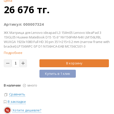
Цена
26 676 тг.
Артикул: 000007324
ЖК Матрица для Lenovo ideapad L3 15ilm05 Lenovo IdeaPad 3
15IGL05 Huawei MateBook D15 15.6" NV156FHM-N4X LM156LFBL
WUXGA 1920x1080 Full HD 30 pin 351×215×3.2 mm (narrow frame with
bracket) LP156WFC-SP D1 N156HCA-EAB MC156CS01-3
Подробнее
В корзину
Купить в 1 клик
В наличии
много
Сравнить
В закладки
%
Хотите дешевле?