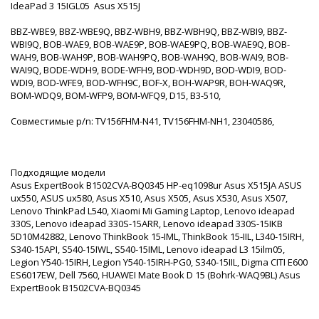
IdeaPad 3 15IGL05 Asus X515J
BBZ-WBE9, BBZ-WBE9Q, BBZ-WBH9, BBZ-WBH9Q, BBZ-WBI9, BBZ-
WBI9Q, BOB-WAE9, BOB-WAE9P, BOB-WAE9PQ, BOB-WAE9Q, BOB-
WAH9, BOB-WAH9P, BOB-WAH9PQ, BOB-WAH9Q, BOB-WAI9, BOB-
WAI9Q, BODE-WDH9, BODE-WFH9, BOD-WDH9D, BOD-WDI9, BOD-
WDI9, BOD-WFE9, BOD-WFH9C, BOF-X, BOH-WAP9R, BOH-WAQ9R,
BOM-WDQ9, BOM-WFP9, BOM-WFQ9, D15, B3-510,
Совместимые p/n: TV156FHM-N41, TV156FHM-NH1, 23040586,
Подходящие модели
Asus ExpertBook B1502CVA-BQ0345 HP-eq1098ur Asus X515JA ASUS
ux550, ASUS ux580, Asus X510, Asus X505, Asus X530, Asus X507,
Lenovo ThinkPad L540, Xiaomi Mi Gaming Laptop, Lenovo ideapad
330S, Lenovo ideapad 330S-15ARR, Lenovo ideapad 330S-15IKB
5D10M42882, Lenovo ThinkBook 15-IML, ThinkBook 15-IIL, L340-15IRH,
S340-15API, S540-15IWL, S540-15IML, Lenovo ideapad L3 15ilm05,
Legion Y540-15IRH, Legion Y540-15IRH-PG0, S340-15IIL, Digma CITI E600
ES6017EW, Dell 7560, HUAWEI Mate Book D 15 (Bohrk-WAQ9BL) Asus
ExpertBook B1502CVA-BQ0345