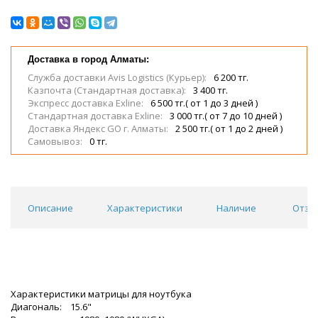
Доставка в город Алматы:
Служба доставки Avis Logistics (Курьер):
6 200 тг.
Казпочта (Стандартная доставка):
3 400 тг.
Экспресс доставка Exline:
6 500 тг.( от 1 до 3 дней )
Стандартная доставка Exline:
3 000 тг.( от 7 до 10 дней )
Доставка Яндекс GO г. Алматы:
2 500 тг.( от 1 до 2 дней )
Самовывоз:
0 тг.
Описание
Характеристики
Наличие
Отзы
Характеристики матрицы для ноутбука
Диагональ: 15.6"