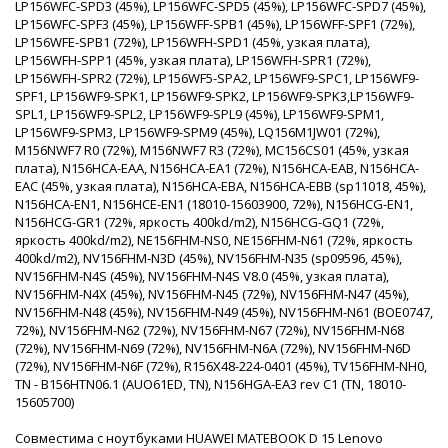
LP156WFC-SPD3 (45%), LP156WFC-SPD5 (45%), LP156WFC-SPD7 (45%),
LP156WFC-SPF3 (45%), LP156WFF-SPB1 (45%), LP156WFF-SPF1 (72%),
LP156WFE-SPB1 (72%), LP156WFH-SPD1 (45%, узкая плата),
LP156WFH-SPP1 (45%, узкая плата), LP156WFH-SPR1 (72%),
LP156WFH-SPR2 (72%), LP156WF5-SPA2, LP156WF9-SPC1, LP156WF9-
SPF1, LP156WF9-SPK1, LP156WF9-SPK2, LP156WF9-SPK3,LP156WF9-
SPL1, LP156WF9-SPL2, LP156WF9-SPL9 (45%), LP156WF9-SPM1,
LP156WF9-SPM3, LP156WF9-SPM9 (45%), LQ156M1JW01 (72%),
M156NWF7 R0 (72%), M156NWF7 R3 (72%), MC156CS01 (45%, узкая
плата), N156HCA-EAA, N156HCA-EA1 (72%), N156HCA-EAB, N156HCA-
EAC (45%, узкая плата), N156HCA-EBA, N156HCA-EBB (sp11018, 45%),
N156HCA-EN1, N156HCE-EN1 (18010-15603900, 72%), N156HCG-EN1,
N156HCG-GR1 (72%, яркость 400kd/m2), N156HCG-GQ1 (72%,
яркость 400kd/m2), NE156FHM-NS0, NE156FHM-N61 (72%, яркость
400kd/m2), NV156FHM-N3D (45%), NV156FHM-N35 (sp09596, 45%),
NV156FHM-N4S (45%), NV156FHM-N4S V8.0 (45%, узкая плата),
NV156FHM-N4X (45%), NV156FHM-N45 (72%), NV156FHM-N47 (45%),
NV156FHM-N48 (45%), NV156FHM-N49 (45%), NV156FHM-N61 (BOE0747,
72%), NV156FHM-N62 (72%), NV156FHM-N67 (72%), NV156FHM-N68
(72%), NV156FHM-N69 (72%), NV156FHM-N6A (72%), NV156FHM-N6D
(72%), NV156FHM-N6F (72%), R156X48-224-0401 (45%), TV156FHM-NH0,
TN - B156HTN06.1 (AUO61ED, TN), N156HGA-EA3 rev C1 (TN, 18010-
15605700)
Совместима с ноутбуками HUAWEI MATEBOOK D 15 Lenovo