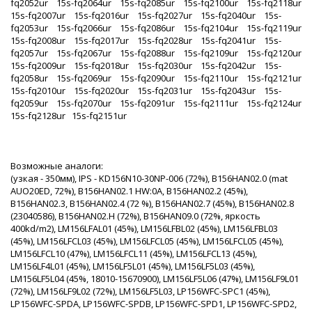
fq2052ur 15s-fq2064ur 15s-fq2085ur 15s-fq2100ur 15s-fq2118ur
15s-fq2007ur 15s-fq2016ur 15s-fq2027ur 15s-fq2040ur 15s-
fq2053ur 15s-fq2066ur 15s-fq2086ur 15s-fq2104ur 15s-fq2119ur
15s-fq2008ur 15s-fq2017ur 15s-fq2028ur 15s-fq2041ur 15s-
fq2057ur 15s-fq2067ur 15s-fq2088ur 15s-fq2109ur 15s-fq2120ur
15s-fq2009ur 15s-fq2018ur 15s-fq2030ur 15s-fq2042ur 15s-
fq2058ur 15s-fq2069ur 15s-fq2090ur 15s-fq2110ur 15s-fq2121ur
15s-fq2010ur 15s-fq2020ur 15s-fq2031ur 15s-fq2043ur 15s-
fq2059ur 15s-fq2070ur 15s-fq2091ur 15s-fq2111ur 15s-fq2124ur
15s-fq2128ur 15s-fq2151ur
Возможные аналоги:
(узкая - 350мм), IPS - KD156N10-30NP-006 (72%), B156HAN02.0 (mat
AUO20ED, 72%), B156HAN02.1 HW:0A, B156HAN02.2 (45%),
B156HAN02.3, B156HAN02.4 (72 %), B156HAN02.7 (45%), B156HAN02.8
(23040586), B156HAN02.H (72%), B156HAN09.0 (72%, яркость
400kd/m2), LM156LFAL01 (45%), LM156LFBL02 (45%), LM156LFBL03
(45%), LM156LFCL03 (45%), LM156LFCL05 (45%), LM156LFCL05 (45%),
LM156LFCL10 (47%), LM156LFCL11 (45%), LM156LFCL13 (45%),
LM156LF4L01 (45%), LM156LF5L01 (45%), LM156LF5L03 (45%),
LM156LF5L04 (45%, 18010-15670900), LM156LF5L06 (47%), LM156LF9L01
(72%), LM156LF9L02 (72%), LM156LF5L03, LP156WFC-SPC1 (45%),
LP156WFC-SPDA, LP156WFC-SPDB, LP156WFC-SPD1, LP156WFC-SPD2,