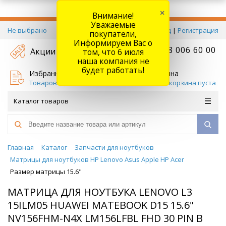
×
Внимание!
Уважаемые
Не выбрано
Вход
|
Регистрация
покупатели,
Информируем Вас о
+7 778 006 60 00
Акции
том, что 6 июля
наша компания не
будет работать!
Избранное
Корзина
Товаров (
0
)
Ваша корзина пуста
Каталог товаров
Главная
Каталог
Запчасти для ноутбуков
Матрицы для ноутбуков HP Lenovo Asus Apple HP Acer
Размер матрицы 15.6"
МАТРИЦА ДЛЯ НОУТБУКА LENOVO L3
15ILM05 HUAWEI MATEBOOK D15 15.6"
NV156FHM-N4X LM156LFBL FHD 30 PIN В