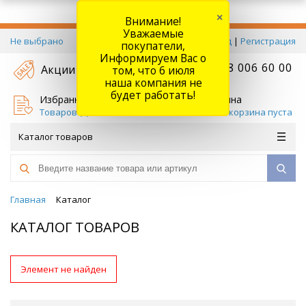
×
Внимание!
Уважаемые
Не выбрано
Вход
|
Регистрация
покупатели,
Информируем Вас о
+7 778 006 60 00
Акции
том, что 6 июля
наша компания не
будет работать!
Избранное
Корзина
Товаров (
0
)
Ваша корзина пуста
Каталог товаров
Главная
Каталог
КАТАЛОГ ТОВАРОВ
Элемент не найден