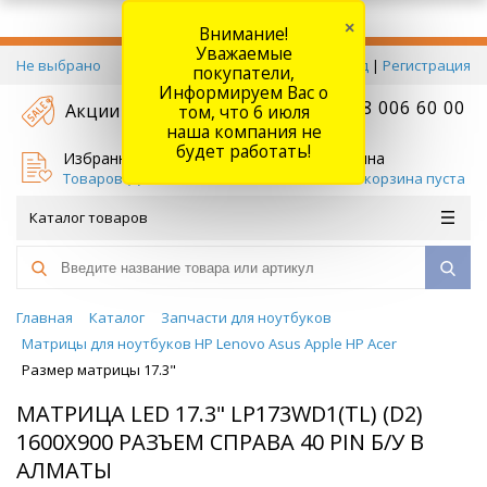
×
Внимание!
Уважаемые
Не выбрано
Вход
|
Регистрация
покупатели,
Информируем Вас о
+7 778 006 60 00
Акции
том, что 6 июля
наша компания не
будет работать!
Избранное
Корзина
Товаров (
0
)
Ваша корзина пуста
Каталог товаров
Главная
Каталог
Запчасти для ноутбуков
Матрицы для ноутбуков HP Lenovo Asus Apple HP Acer
Размер матрицы 17.3"
МАТРИЦА LED 17.3" LP173WD1(TL) (D2)
1600X900 РАЗЪЕМ СПРАВА 40 PIN Б/У В
АЛМАТЫ