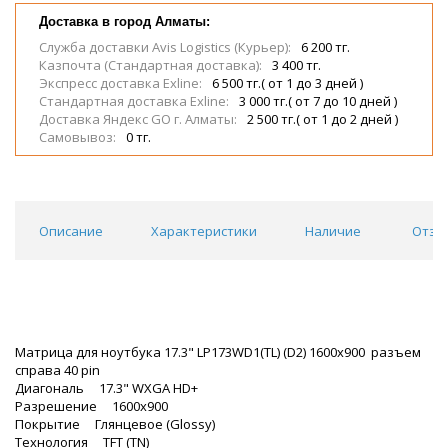
Доставка в город Алматы:
Служба доставки Avis Logistics (Курьер):
6 200 тг.
Казпочта (Стандартная доставка):
3 400 тг.
Экспресс доставка Exline:
6 500 тг.( от 1 до 3 дней )
Стандартная доставка Exline:
3 000 тг.( от 7 до 10 дней )
Доставка Яндекс GO г. Алматы:
2 500 тг.( от 1 до 2 дней )
Самовывоз:
0 тг.
Описание
Характеристики
Наличие
Отзы
Матрица для ноутбука 17.3" LP173WD1(TL) (D2) 1600x900 разъем
справа 40 pin
Диагональ 17.3" WXGA HD+
Разрешение 1600x900
Покрытие Глянцевое (Glossy)
Технология TFT (TN)