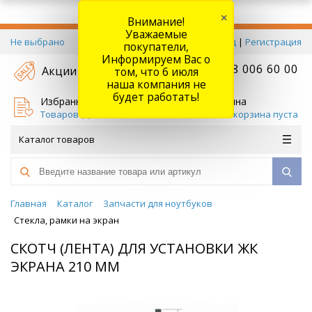
×
Внимание!
Уважаемые
Не выбрано
Вход
|
Регистрация
покупатели,
Информируем Вас о
+7 778 006 60 00
Акции
том, что 6 июля
наша компания не
будет работать!
Избранное
Корзина
Товаров (
0
)
Ваша корзина пуста
Каталог товаров
Главная
Каталог
Запчасти для ноутбуков
Стекла, рамки на экран
СКОТЧ (ЛЕНТА) ДЛЯ УСТАНОВКИ ЖК
ЭКРАНА 210 ММ