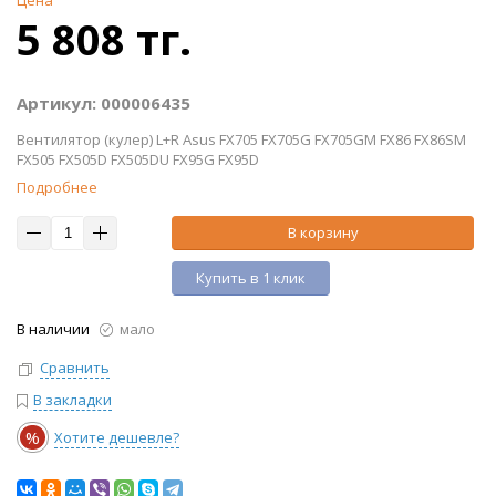
Цена
5 808 тг.
Артикул: 000006435
Вентилятор (кулер) L+R Asus FX705 FX705G FX705GM FX86 FX86SM
FX505 FX505D FX505DU FX95G FX95D
Подробнее
В корзину
Купить в 1 клик
В наличии
мало
Сравнить
В закладки
%
Хотите дешевле?