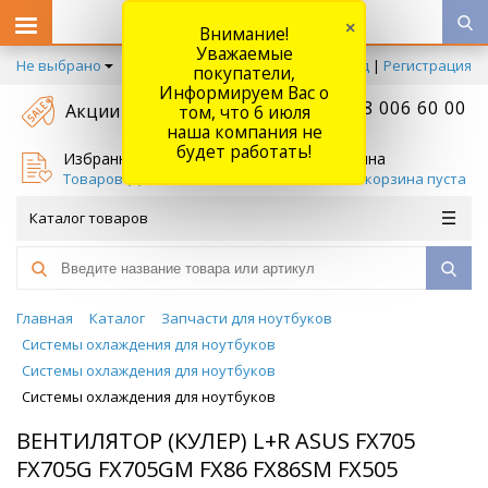
×
Внимание!
Уважаемые
Не выбрано
Вход
|
Регистрация
покупатели,
Информируем Вас о
+7 778 006 60 00
Акции
том, что 6 июля
наша компания не
будет работать!
Избранное
Корзина
Товаров (
0
)
Ваша корзина пуста
Каталог товаров
Главная
Каталог
Запчасти для ноутбуков
Системы охлаждения для ноутбуков
Системы охлаждения для ноутбуков
Системы охлаждения для ноутбуков
ВЕНТИЛЯТОР (КУЛЕР) L+R ASUS FX705
FX705G FX705GM FX86 FX86SM FX505