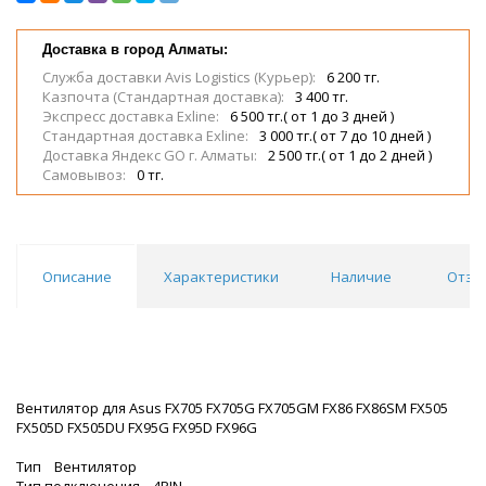
Доставка в город Алматы:
Служба доставки Avis Logistics (Курьер):
6 200 тг.
Казпочта (Стандартная доставка):
3 400 тг.
Экспресс доставка Exline:
6 500 тг.( от 1 до 3 дней )
Стандартная доставка Exline:
3 000 тг.( от 7 до 10 дней )
Доставка Яндекс GO г. Алматы:
2 500 тг.( от 1 до 2 дней )
Самовывоз:
0 тг.
Описание
Характеристики
Наличие
Отзы
Вентилятор для Asus FX705 FX705G FX705GM FX86 FX86SM FX505
FX505D FX505DU FX95G FX95D FX96G
Тип Вентилятор
Тип подключения 4PIN