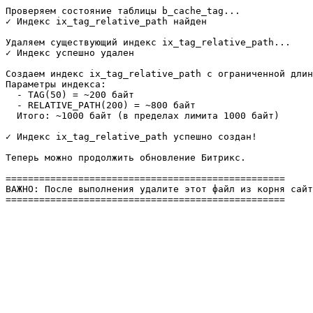
Проверяем состояние таблицы b_cache_tag...

✓ Индекс ix_tag_relative_path найден

Удаляем существующий индекс ix_tag_relative_path...

✓ Индекс успешно удален

Создаем индекс ix_tag_relative_path с ограниченной длин
Параметры индекса:

  - TAG(50) = ~200 байт

  - RELATIVE_PATH(200) = ~800 байт

  Итого: ~1000 байт (в пределах лимита 1000 байт)

✓ Индекс ix_tag_relative_path успешно создан!

Теперь можно продолжить обновление Битрикс.

==================================================

ВАЖНО: После выполнения удалите этот файл из корня сайт