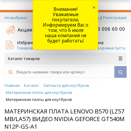
×
Внимание!
Уважаемые
Не выбрано
Вход
|
Регистрация
покупатели,
Информируем Вас о
+7 778 006 60 00
Акции
том, что 6 июля
наша компания не
будет работать!
Избранное
Корзина
Товаров (
0
)
Ваша корзина пуста
Каталог товаров
Главная
Каталог
Запчасти для ноутбуков
Материнские платы для ноутбуков
Материнские платы для ноутбуков
МАТЕРИНСКАЯ ПЛАТА LENOVO B570 (LZ57
MB/LA57) ВИДЕО NVIDIA GEFORCE GT540M
N12P-GS-A1