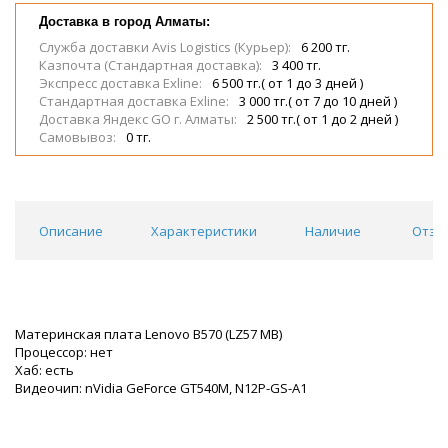
Доставка в город Алматы:
Служба доставки Avis Logistics (Курьер):
6 200 тг.
Казпочта (Стандартная доставка):
3 400 тг.
Экспресс доставка Exline:
6 500 тг.( от 1 до 3 дней )
Стандартная доставка Exline:
3 000 тг.( от 7 до 10 дней )
Доставка Яндекс GO г. Алматы:
2 500 тг.( от 1 до 2 дней )
Самовывоз:
0 тг.
Описание
Характеристики
Наличие
Отзы
Материнская плата Lenovo B570 (LZ57 MB)
Процессор: нет
Хаб: есть
Видеочип: nVidia GeForce GT540M, N12P-GS-A1