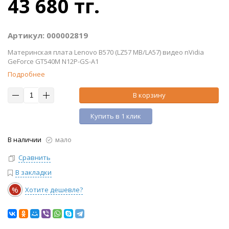
43 680 тг.
Артикул: 000002819
Материнская плата Lenovo B570 (LZ57 MB/LA57) видео nVidia
GeForce GT540M N12P-GS-A1
Подробнее
В корзину
Купить в 1 клик
В наличии
мало
Сравнить
В закладки
%
Хотите дешевле?