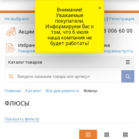
×
Внимание!
Уважаемые
Не выбрано
Вход
|
Регистрация
покупатели,
Информируем Вас о
+7 778 006 60 00
Акции
том, что 6 июля
наша компания не
будет работать!
Избранное
Корзина
Товаров (
0
)
Ваша корзина пуста
Каталог товаров
Главная
Каталог
Все для ремонта
Флюсы
ФЛЮСЫ
Показать фильтр