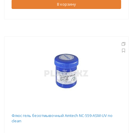
В корзину
Флюс гель безотмывочный Amtech NC-559-ASM-UV no
clean