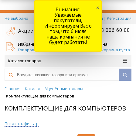
×
Внимание!
Уважаемые
Не выбрано
Вход
|
Регистрация
покупатели,
Информируем Вас о
+7 778 006 60 00
Акции
том, что 6 июля
наша компания не
будет работать!
Избранное
Корзина
Товаров (
0
)
Ваша корзина пуста
Каталог товаров
Главная
Каталог
Уценённые товары
Комплектующие для компьютеров
КОМПЛЕКТУЮЩИЕ ДЛЯ КОМПЬЮТЕРОВ
Показать фильтр