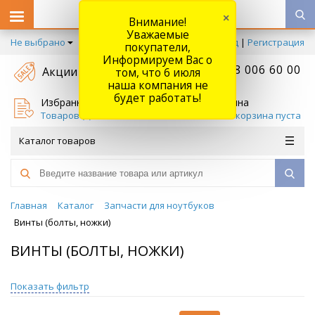
×
Внимание!
Уважаемые
Не выбрано
Вход
|
Регистрация
покупатели,
Информируем Вас о
+7 778 006 60 00
Акции
том, что 6 июля
наша компания не
будет работать!
Избранное
Корзина
Товаров (
0
)
Ваша корзина пуста
Каталог товаров
Главная
Каталог
Запчасти для ноутбуков
Винты (болты, ножки)
ВИНТЫ (БОЛТЫ, НОЖКИ)
Показать фильтр