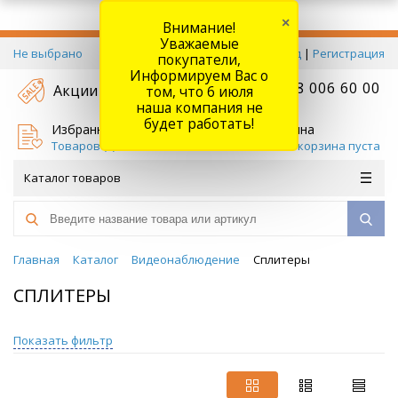
×
Внимание!
Уважаемые
Не выбрано
Вход
|
Регистрация
покупатели,
Информируем Вас о
+7 778 006 60 00
Акции
том, что 6 июля
наша компания не
будет работать!
Избранное
Корзина
Товаров (
0
)
Ваша корзина пуста
Каталог товаров
Главная
Каталог
Видеонаблюдение
Сплитеры
СПЛИТЕРЫ
Показать фильтр