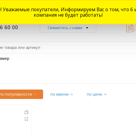
! Уважаемые покупатели, Информируем Вас о том, что 6 
Новости
Акции
Доставка
Оплата
Наши магазины
Форум
О
компания не будет работать!
6 60 00
Свяжитесь с нами
камер
по популярности
по имени
по цене