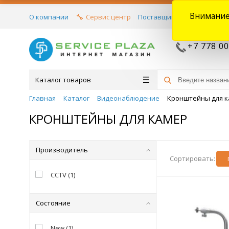
Внимание
О компании
Сервис центр
Поставщикам
Договора
+7 778 00
Каталог товаров
Главная
Каталог
Видеонаблюдение
Кронштейны для 
КРОНШТЕЙНЫ ДЛЯ КАМЕР
Производитель
Сортировать:
CCTV
(
1
)
Состояние
New
(
1
)