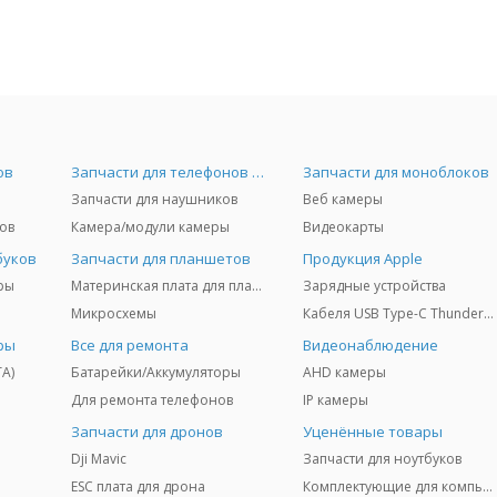
ов
Запчасти для телефонов и Airpods
Запчасти для моноблоков
Запчасти для наушников
Веб камеры
ов
Камера/модули камеры
Видеокарты
буков
Запчасти для планшетов
Продукция Apple
ры
Материнская плата для планшетов
Зарядные устройства
Микросхемы
Кабеля USB Type-C Thunderbolt 3/4/5
ры
Все для ремонта
Видеонаблюдение
TA)
Батарейки/Аккумуляторы
AHD камеры
Для ремонта телефонов
IP камеры
Запчасти для дронов
Уценённые товары
Dji Mavic
Запчасти для ноутбуков
ESC плата для дрона
Комплектующие для компьютеров