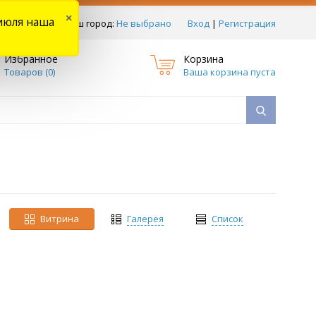
×
июля наша
тзывы
Ваш город:
Не выбрано
Вход
|
Регистрация
Избранное
Корзина
Товаров (
0
)
Ваша корзина пуста
Витрина
Галерея
Список