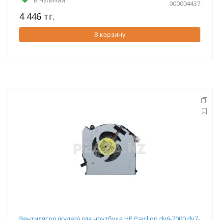
В наличии
000004437
4 446 тг.
В корзину
Вентилятор (кулер) для ноутбука HP Pavilion dv6-7000 dv7-