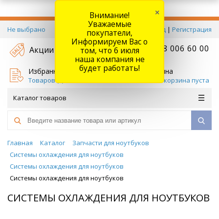
×
Внимание!
Уважаемые
Не выбрано
Вход
|
Регистрация
покупатели,
Информируем Вас о
+7 778 006 60 00
Акции
том, что 6 июля
наша компания не
будет работать!
Избранное
Корзина
Товаров (
0
)
Ваша корзина пуста
Каталог товаров
Главная
Каталог
Запчасти для ноутбуков
Системы охлаждения для ноутбуков
Системы охлаждения для ноутбуков
Системы охлаждения для ноутбуков
СИСТЕМЫ ОХЛАЖДЕНИЯ ДЛЯ НОУТБУКОВ