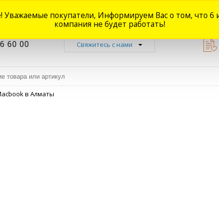
! Уважаемые покупатели, Информируем Вас о том, что 6 
Новости
Акции
Доставка
Оплата
Наши магазины
Форум
О
компания не будет работать!
6 60 00
Свяжитесь с нами
Macbook в Алматы