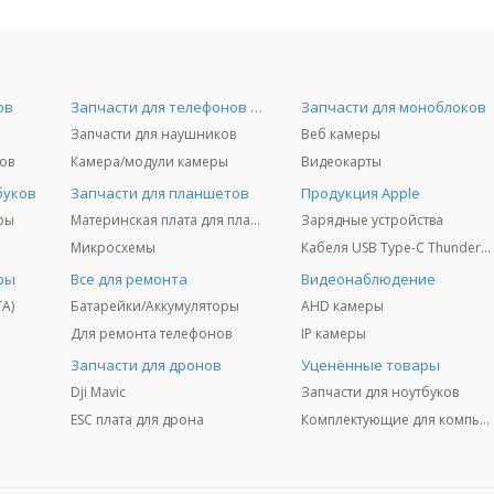
ов
Запчасти для телефонов и Airpods
Запчасти для моноблоков
Запчасти для наушников
Веб камеры
ов
Камера/модули камеры
Видеокарты
буков
Запчасти для планшетов
Продукция Apple
ры
Материнская плата для планшетов
Зарядные устройства
Микросхемы
Кабеля USB Type-C Thunderbolt 3/4/5
ры
Все для ремонта
Видеонаблюдение
TA)
Батарейки/Аккумуляторы
AHD камеры
Для ремонта телефонов
IP камеры
Запчасти для дронов
Уценённые товары
Dji Mavic
Запчасти для ноутбуков
ESC плата для дрона
Комплектующие для компьютеров