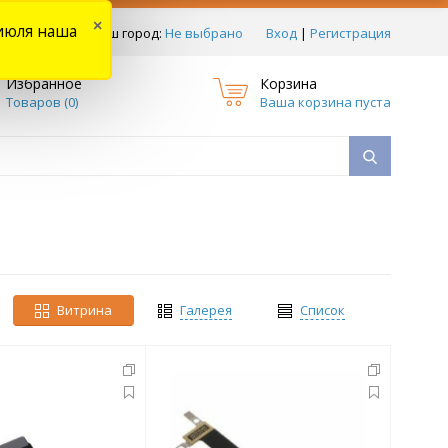
×
июля наша
тзывы
Ваш город:
Не выбрано
Вход
|
Регистрация
Избранное
Корзина
Товаров (
0
)
Ваша корзина пуста
Витрина
Галерея
Список