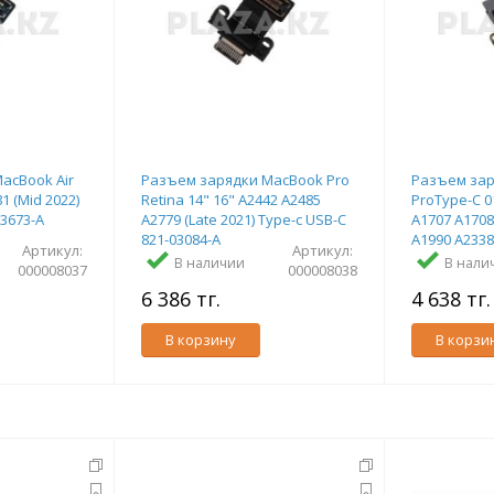
acBook Air
Разъем зарядки MacBook Pro
Разъем зар
1 (Mid 2022)
Retina 14" 16" A2442 A2485
ProType-C 0
03673-A
A2779 (Late 2021) Type-c USB-C
A1707 A1708
821-03084-A
A1990 A2338
Артикул:
Артикул:
В наличии
В нали
000008037
000008038
6 386 тг.
4 638 тг
В корзину
В корзи