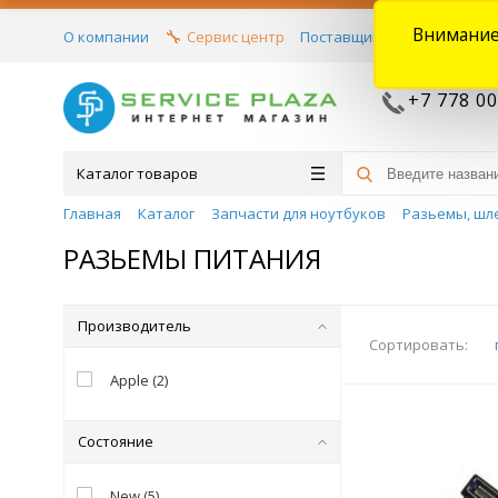
Внимание
О компании
Сервис центр
Поставщикам
Договора
+7 778 00
Каталог товаров
Главная
Каталог
Запчасти для ноутбуков
Разьемы, шл
РАЗЬЕМЫ ПИТАНИЯ
Производитель
Сортировать:
Apple
(
2
)
Состояние
New
(
5
)