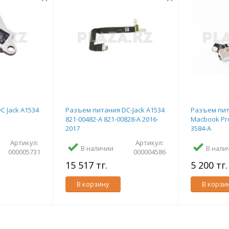
C Jack A1534
Разъем питания DC-Jack A1534
Разъем пит
821-00482-A 821-00828-A 2016-
Macbook Pro
2017
3584-A
Артикул:
Артикул:
В наличии
В нали
000005731
000004586
15 517 тг.
5 200 тг
В корзину
В корзи