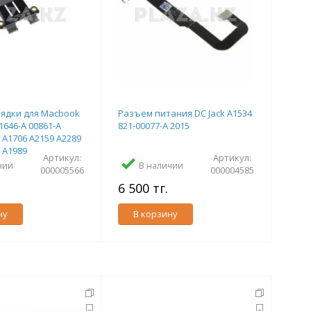
ядки для Macbook
Разъем питания DC Jack A1534
1646-A 00861-A
821-00077-A 2015
 A1706 A2159 A2289
 A1989
Артикул:
Артикул:
чии
В наличии
000005566
000004585
.
6 500 тг.
ну
В корзину