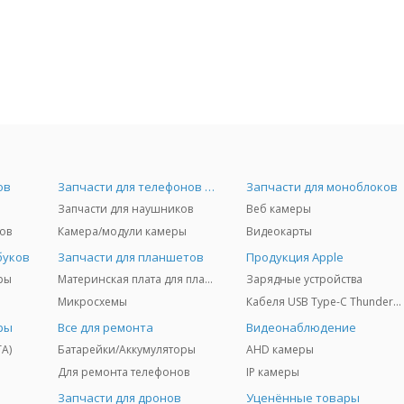
ов
Запчасти для телефонов и Airpods
Запчасти для моноблоков
Запчасти для наушников
Веб камеры
ов
Камера/модули камеры
Видеокарты
буков
Запчасти для планшетов
Продукция Apple
ры
Материнская плата для планшетов
Зарядные устройства
Микросхемы
Кабеля USB Type-C Thunderbolt 3/4/5
ры
Все для ремонта
Видеонаблюдение
TA)
Батарейки/Аккумуляторы
AHD камеры
Для ремонта телефонов
IP камеры
Запчасти для дронов
Уценённые товары