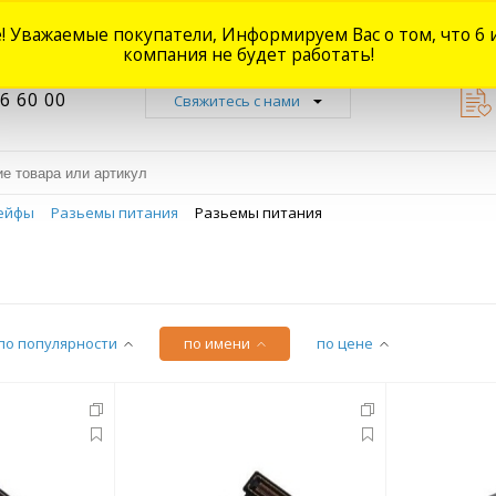
! Уважаемые покупатели, Информируем Вас о том, что 6 
Новости
Акции
Доставка
Оплата
Наши магазины
Форум
О
компания не будет работать!
6 60 00
Свяжитесь с нами
ейфы
Разьемы питания
Разьемы питания
по популярности
по имени
по цене