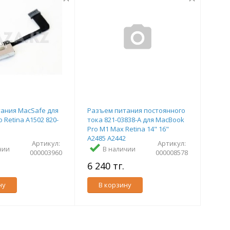
ания MacSafe для
Разъем питания постоянного
 Retina A1502 820-
тока 821-03838-A для MacBook
Pro M1 Max Retina 14" 16"
A2485 A2442
Артикул:
Артикул:
чии
В наличии
000003960
000008578
.
6 240 тг.
ну
В корзину