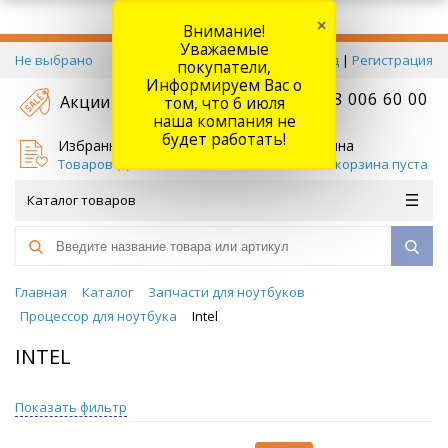
×
Внимание!
Уважаемые
Не выбрано
Вход
|
Регистрация
покупатели,
Информируем Вас о
+7 778 006 60 00
Акции
том, что 6 июля
наша компания не
будет работать!
Избранное
Корзина
Товаров (
0
)
Ваша корзина пуста
Каталог товаров
Главная
Каталог
Запчасти для ноутбуков
Процессор для ноутбука
Intel
INTEL
Показать фильтр