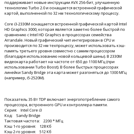
поддерживает новые инструкции AVX 256-бит, улучшенную
технологию Turbo 2.0 и оснащается встроенной графической
картой, выполненной по 32 нм технологическому процессу.
Core i3-2330M оснащается встроенной графической картой Intel
HD Graphics 3000, которая является заметно более быстрой по
сравнению с Intel HD Graphics в процессорах семейства
Arrandale. Новый графический чип интегрирован в CPU и
производится по 32 нм техпроцессу, может использовать кэш-
память третьего уровня совместно с самим процессором
(благодаря использованию новой кольцевой шины). В 2330M
видеокарта работает на частоте от 650 до 1100 МГц (при
использовании Turbo Boost). В более быстрых процессорах
линейки Sandy Bridge эта карта может разгоняться до 1300 МГц
(например, i5-2520M).
Показатель 35 Вт TDP включает энергопотребление самого
процессора, встроенного GPU и контроллера памяти.
Серия: Intel Core i3
Код: Sandy Bridge
Тактовая частота: 2200 * МГц
Кэш 1-го уровня: 128 Кб
Кэш 2-го уровня: 512 Кб