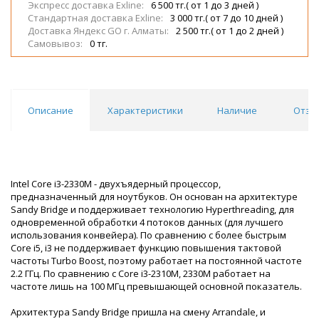
Экспресс доставка Exline:
6 500 тг.( от 1 до 3 дней )
Стандартная доставка Exline:
3 000 тг.( от 7 до 10 дней )
Доставка Яндекс GO г. Алматы:
2 500 тг.( от 1 до 2 дней )
Самовывоз:
0 тг.
Описание
Характеристики
Наличие
Отзы
Intel Core i3-2330M - двухъядерный процессор,
предназначенный для ноутбуков. Он основан на архитектуре
Sandy Bridge и поддерживает технологию Hyperthreading, для
одновременной обработки 4 потоков данных (для лучшего
использования конвейера). По сравнению с более быстрым
Core i5, i3 не поддерживает функцию повышения тактовой
частоты Turbo Boost, поэтому работает на постоянной частоте
2.2 ГГц. По сравнению с Core i3-2310M, 2330M работает на
частоте лишь на 100 МГц превышающей основной показатель.
Архитектура Sandy Bridge пришла на смену Arrandale, и