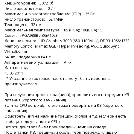
Кэш 3-го уровня: 3072 Кб
Число ядер/потоков: 2 / 4
Максимально энергопотребление (TDP): 35 Вт
Число транзисторов: 624 Млн
Техпроцесс: 32 нм
Максимальная температура: 85 (PGA); 100(BGA) °C
Сокет: rPGA988B / BGA1023
Дополнительно: HD Graphics 3000 (650-1100MHz), DDR3-1066/1333
Memory Controller (max 8GB), HyperThreading, AVX, Quick Sync,
Virtualization
64 Bit: поддержка 64 Bit
Аппаратная виртуализация: VT-x
Дата выхода:
15.05.2011
* Указанные тактовые частоты могут быть изменены
производителем.
При получении процессора (чипа), проверить его на предмет КЗ
питания (короткого замыкания)
Если на CPU есть хаб, то его тоже проверить на КЗ (короткого
замыкания)
Осмотреть чип на наличие трещин, сколов и т.д. (если они есть,
сообщить до установки CPU)
Все эти действия были произведены нами на складe.
После пайки, КЗ, трещины и сколы, терм.поврежд. - лишают