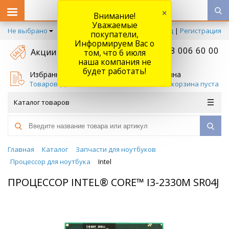
×
Внимание!
Уважаемые
Не выбрано
Вход
|
Регистрация
покупатели,
Информируем Вас о
+7 778 006 60 00
Акции
том, что 6 июля
наша компания не
будет работать!
Избранное
Корзина
Товаров (
0
)
Ваша корзина пуста
Каталог товаров
Главная
Каталог
Запчасти для ноутбуков
Процессор для ноутбука
Intel
ПРОЦЕССОР INTEL® CORE™ I3-2330M SR04J