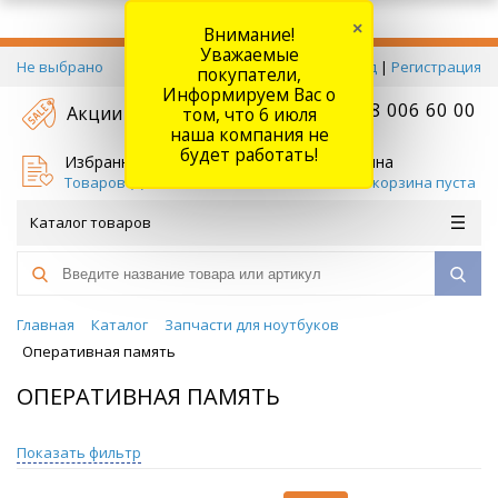
×
Внимание!
Уважаемые
Не выбрано
Вход
|
Регистрация
покупатели,
Информируем Вас о
+7 778 006 60 00
Акции
том, что 6 июля
наша компания не
будет работать!
Избранное
Корзина
Товаров (
0
)
Ваша корзина пуста
Каталог товаров
Главная
Каталог
Запчасти для ноутбуков
Оперативная память
ОПЕРАТИВНАЯ ПАМЯТЬ
Показать фильтр