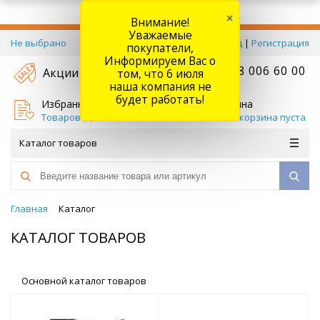
×
Внимание!
Уважаемые
Не выбрано
Вход
|
Регистрация
покупатели,
Информируем Вас о
+7 778 006 60 00
Акции
том, что 6 июля
наша компания не
будет работать!
Избранное
Корзина
Товаров (
0
)
Ваша корзина пуста
Каталог товаров
Главная
Каталог
КАТАЛОГ ТОВАРОВ
Основной каталог товаров