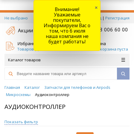
×
Внимание!
Уважаемые
Не выбрано
Вход
|
Регистрация
покупатели,
Информируем Вас о
+7 778 006 60 00
Акции
том, что 6 июля
наша компания не
будет работать!
Избранное
Корзина
Товаров (
0
)
Ваша корзина пуста
Каталог товаров
Главная
Каталог
Запчасти для телефонов и Airpods
Микросхемы
Аудиоконтроллер
АУДИОКОНТРОЛЛЕР
Показать фильтр