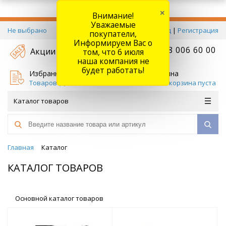
×
Внимание!
Уважаемые
Не выбрано
Вход
|
Регистрация
покупатели,
Информируем Вас о
+7 778 006 60 00
Акции
том, что 6 июля
наша компания не
будет работать!
Избранное
Корзина
Товаров (
0
)
Ваша корзина пуста
Каталог товаров
Главная
Каталог
КАТАЛОГ ТОВАРОВ
Основной каталог товаров