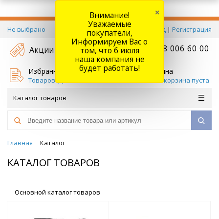
×
Внимание!
Уважаемые
Не выбрано
Вход
|
Регистрация
покупатели,
Информируем Вас о
+7 778 006 60 00
Акции
том, что 6 июля
наша компания не
будет работать!
Избранное
Корзина
Товаров (
0
)
Ваша корзина пуста
Каталог товаров
Главная
Каталог
КАТАЛОГ ТОВАРОВ
Основной каталог товаров