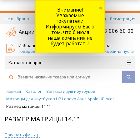
×
Внимание!
Уважаемые
Не выбрано
Вход
|
Регистрация
покупатели,
Информируем Вас о
+7 778 006 60 00
Акции
том, что 6 июля
наша компания не
будет работать!
Избранное
Корзина
Товаров (
0
)
Ваша корзина пуста
Каталог товаров
Главная
Каталог
Запчасти для ноутбуков
Матрицы для ноутбуков HP Lenovo Asus Apple HP Acer
Размер матрицы 14.1"
РАЗМЕР МАТРИЦЫ 14.1"
Показать фильтр