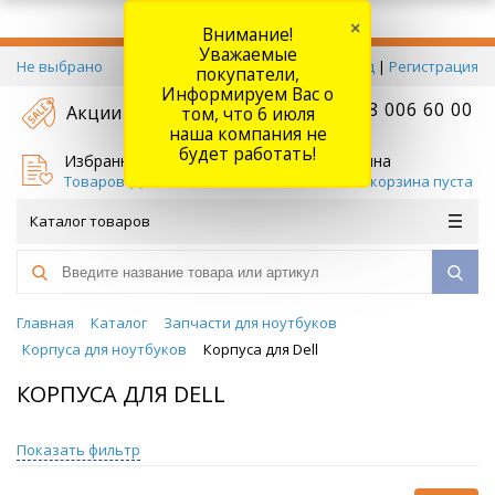
×
Внимание!
Уважаемые
Не выбрано
Вход
|
Регистрация
покупатели,
Информируем Вас о
+7 778 006 60 00
Акции
том, что 6 июля
наша компания не
будет работать!
Избранное
Корзина
Товаров (
0
)
Ваша корзина пуста
Каталог товаров
Главная
Каталог
Запчасти для ноутбуков
Корпуса для ноутбуков
Корпуса для Dell
КОРПУСА ДЛЯ DELL
Показать фильтр