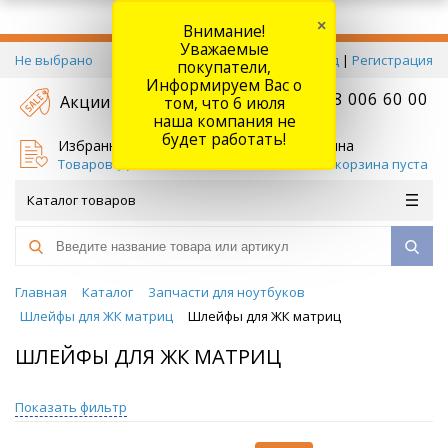
×
Внимание!
Уважаемые
Не выбрано
Вход
|
Регистрация
покупатели,
Информируем Вас о
+7 778 006 60 00
Акции
том, что 6 июля
наша компания не
будет работать!
Избранное
Корзина
Товаров (
0
)
Ваша корзина пуста
Каталог товаров
Главная
Каталог
Запчасти для ноутбуков
Шлейфы для ЖК матриц
Шлейфы для ЖК матриц
ШЛЕЙФЫ ДЛЯ ЖК МАТРИЦ
Показать фильтр