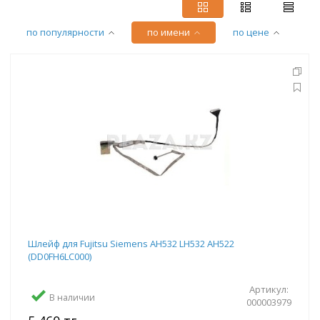
по популярности
по имени
по цене
Шлейф для Fujitsu Siemens AH532 LH532 AH522
(DD0FH6LC000)
Артикул:
В наличии
000003979