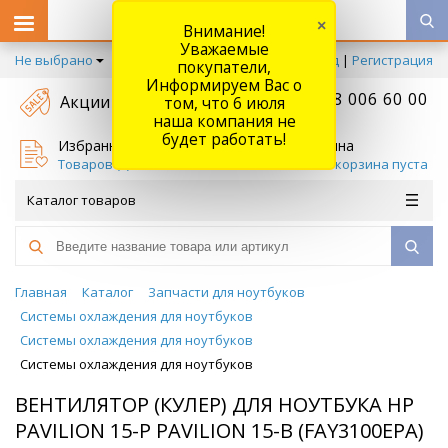
×
Внимание!
Уважаемые
Не выбрано
Вход
|
Регистрация
покупатели,
Информируем Вас о
+7 778 006 60 00
Акции
том, что 6 июля
наша компания не
будет работать!
Избранное
Корзина
Товаров (
0
)
Ваша корзина пуста
Каталог товаров
Главная
Каталог
Запчасти для ноутбуков
Системы охлаждения для ноутбуков
Системы охлаждения для ноутбуков
Системы охлаждения для ноутбуков
ВЕНТИЛЯТОР (КУЛЕР) ДЛЯ НОУТБУКА HP
PAVILION 15-P PAVILION 15-B (FAY3100EPA)