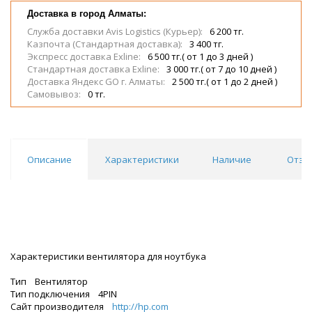
Доставка в город Алматы:
Служба доставки Avis Logistics (Курьер):
6 200 тг.
Казпочта (Стандартная доставка):
3 400 тг.
Экспресс доставка Exline:
6 500 тг.( от 1 до 3 дней )
Стандартная доставка Exline:
3 000 тг.( от 7 до 10 дней )
Доставка Яндекс GO г. Алматы:
2 500 тг.( от 1 до 2 дней )
Самовывоз:
0 тг.
Описание
Характеристики
Наличие
Отзы
Характеристики вентилятора для ноутбука
Тип Вентилятор
Тип подключения 4PIN
Сайт производителя
http://hp.com