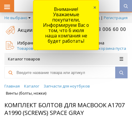
×
Внимание!
Уважаемые
Не выбрано
Вход
|
Регистрация
покупатели,
Информируем Вас о
+7 778 006 60 00
Акции
том, что 6 июля
наша компания не
будет работать!
Избранное
Корзина
Товаров (
0
)
Ваша корзина пуста
Каталог товаров
Главная
Каталог
Запчасти для ноутбуков
Винты (болты, ножки)
КОМПЛЕКТ БОЛТОВ ДЛЯ MACBOOK A1707
A1990 (SCREWS) SPACE GRAY