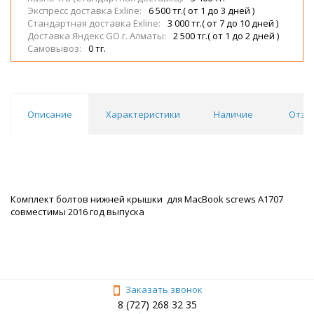
Экспресс доставка Exline:
6 500 тг.( от 1 до 3 дней )
Стандартная доставка Exline:
3 000 тг.( от 7 до 10 дней )
Доставка Яндекс GO г. Алматы:
2 500 тг.( от 1 до 2 дней )
Самовывоз:
0 тг.
Описание
Характеристики
Наличие
Отзы
Комплект болтов нижней крышки для MacBook screws A1707
совместимы 2016 год выпуска
Заказать звонок
8 (727) 268 32 35