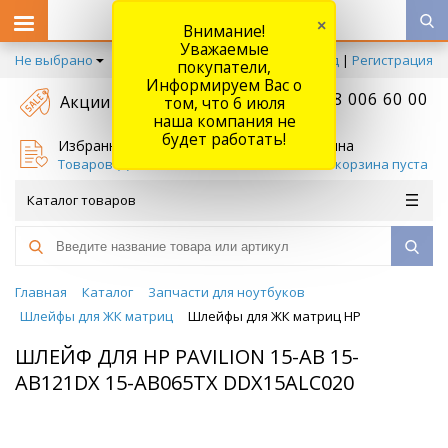
×
Внимание!
Уважаемые
Не выбрано
Вход
|
Регистрация
покупатели,
Информируем Вас о
+7 778 006 60 00
Акции
том, что 6 июля
наша компания не
будет работать!
Избранное
Корзина
Товаров (
0
)
Ваша корзина пуста
Каталог товаров
Главная
Каталог
Запчасти для ноутбуков
Шлейфы для ЖК матриц
Шлейфы для ЖК матриц HP
ШЛЕЙФ ДЛЯ HP PAVILION 15-AB 15-
AB121DX 15-AB065TX DDX15ALC020