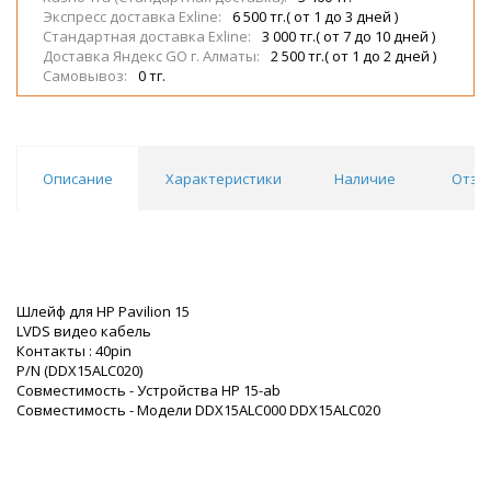
Экспресс доставка Exline:
6 500 тг.( от 1 до 3 дней )
Стандартная доставка Exline:
3 000 тг.( от 7 до 10 дней )
Доставка Яндекс GO г. Алматы:
2 500 тг.( от 1 до 2 дней )
Самовывоз:
0 тг.
Описание
Характеристики
Наличие
Отзы
Шлейф для HP Pavilion 15
LVDS видео кабель
Контакты : 40pin
P/N (DDX15ALC020)
Совместимость - Устройства HP 15-ab
Совместимость - Модели DDX15ALC000 DDX15ALC020